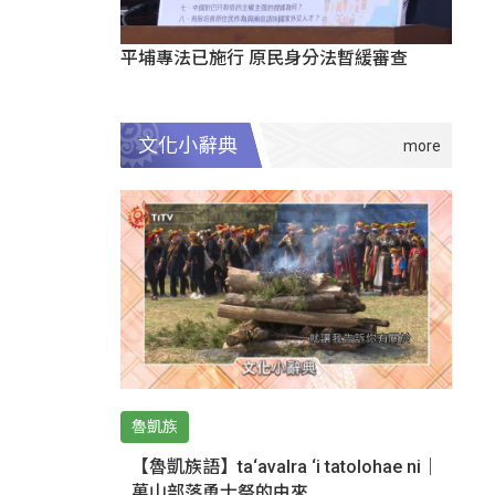
平埔專法已施行 原民身分法暫緩審查
文化小辭典
魯凱族
【魯凱族語】ta‘avalra ‘i tatolohae ni｜
萬山部落勇士祭的由來