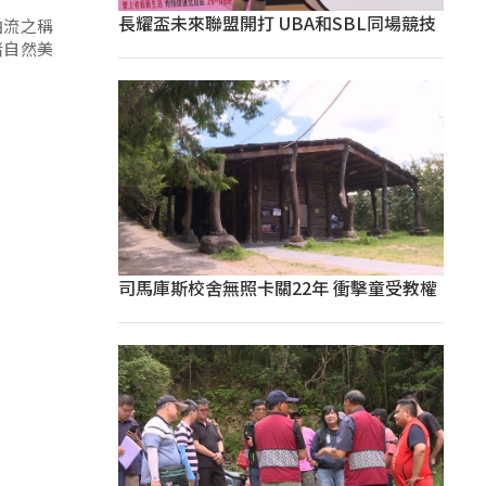
長耀盃未來聯盟開打 UBA和SBL同場競技
曲流之稱
睹自然美
司馬庫斯校舍無照卡關22年 衝擊童受教權