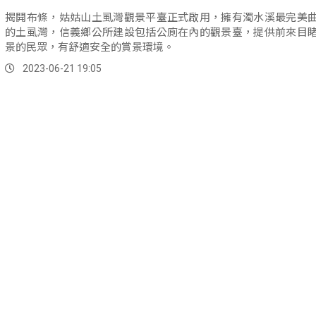
揭開布條，姑姑山土虱灣觀景平臺正式啟用，擁有濁水溪最完美
的土虱灣，信義鄉公所建設包括公廁在內的觀景臺，提供前來目
景的民眾，有舒適安全的賞景環境。
2023-06-21 19:05