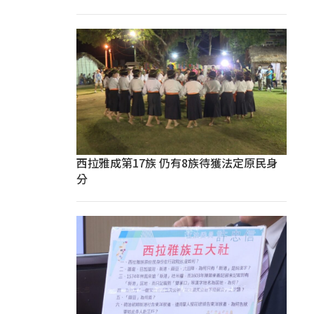
西拉雅成第17族 仍有8族待獲法定原民身
分