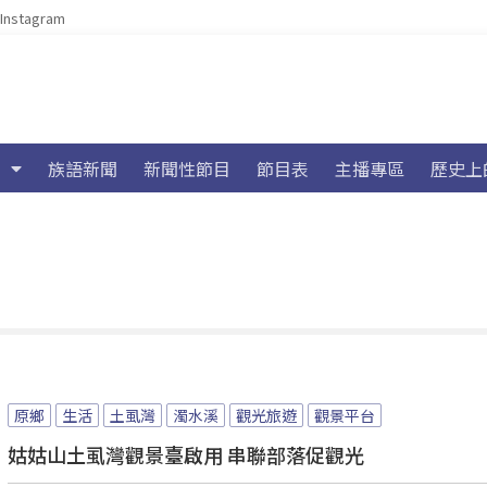
Instagram
族語新聞
新聞性節目
節目表
主播專區
歷史上
原鄉
生活
土虱灣
濁水溪
觀光旅遊
觀景平台
姑姑山土虱灣觀景臺啟用 串聯部落促觀光