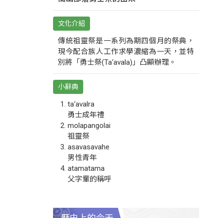
文化介紹
傳統祖靈祭是一系列為期四個月的祭典，
現今配合族人工作求學濃縮為一天，並特
別將「勇士祭(Ta‘avala)」凸顯辦理。
小辭典
ta‘avalra
勇士成年禮
molapangolai
祖靈祭
asavasavahe
男性青年
atamatama
父字輩的稱呼
歷史上的今天