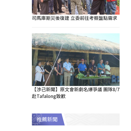
司馬庫斯災後復建 立委前往考察盤點需求
【涉己新聞】原文會新劇名爆爭議 團隊8/7
赴Tafalong致歉
推薦新聞