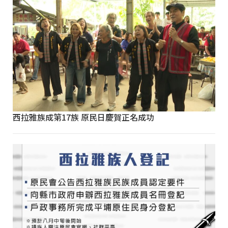
西拉雅族成第17族 原民日慶賀正名成功