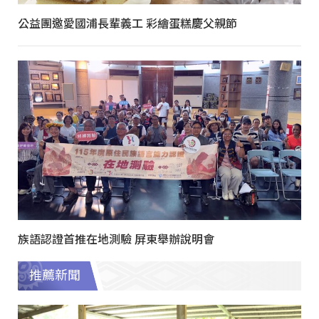
公益團邀愛國浦長輩義工 彩繪蛋糕慶父親節
族語認證首推在地測驗 屏東舉辦說明會
推薦新聞