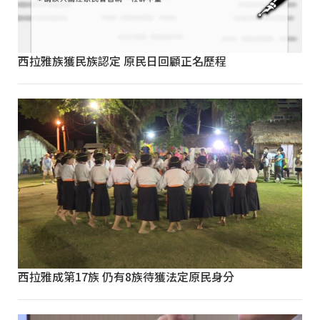
西拉雅族獲民族認定 原民日回顧正名歷程
西拉雅成第17族 仍有8族待獲法定原民身分