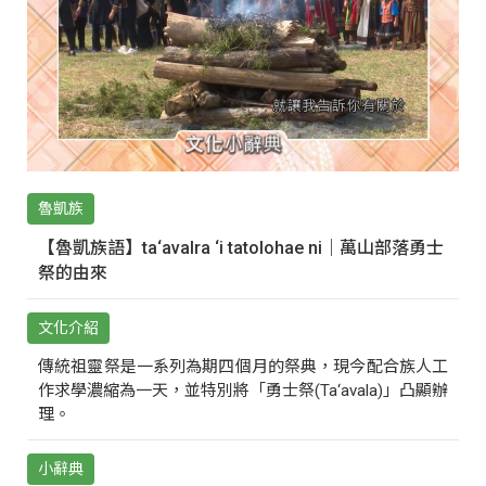
魯凱族
【魯凱族語】ta‘avalra ‘i tatolohae ni｜萬山部落勇士
祭的由來
文化介紹
傳統祖靈祭是一系列為期四個月的祭典，現今配合族人工
作求學濃縮為一天，並特別將「勇士祭(Ta‘avala)」凸顯辦
理。
小辭典