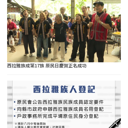
西拉雅族成第17族 原民日慶賀正名成功