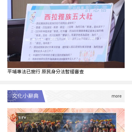
平埔專法已施行 原民身分法暫緩審查
文化小辭典