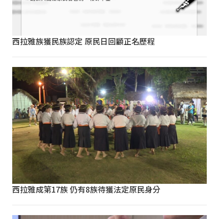
西拉雅族獲民族認定 原民日回顧正名歷程
西拉雅成第17族 仍有8族待獲法定原民身分