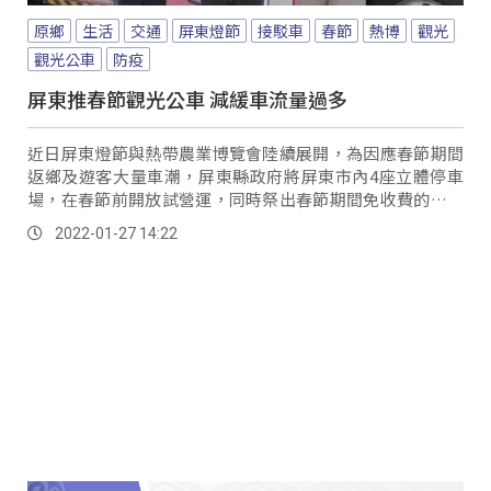
原鄉
生活
交通
屏東燈節
接駁車
春節
熱博
觀光
觀光公車
防疫
屏東推春節觀光公車 減緩車流量過多
近日屏東燈節與熱帶農業博覽會陸續展開，為因應春節期間
返鄉及遊客大量車潮，屏東縣政府將屏東市內4座立體停車
場，在春節前開放試營運，同時祭出春節期間免收費的觀光
公車，鼓勵民眾透過停車轉乘方式，安排一趟春遊...。
2022-01-27 14:22