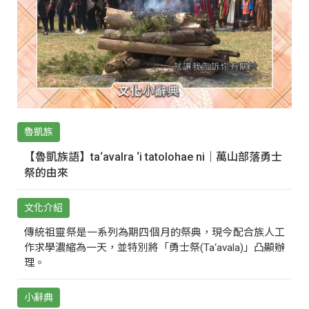
魯凱族
【魯凱族語】ta‘avalra ‘i tatolohae ni｜萬山部落勇士
祭的由來
文化介紹
傳統祖靈祭是一系列為期四個月的祭典，現今配合族人工
作求學濃縮為一天，並特別將「勇士祭(Ta‘avala)」凸顯辦
理。
小辭典