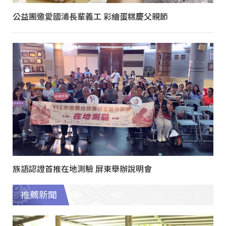
公益團邀愛國浦長輩義工 彩繪蛋糕慶父親節
族語認證首推在地測驗 屏東舉辦說明會
推薦新聞