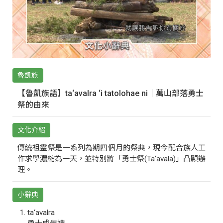
魯凱族
【魯凱族語】ta‘avalra ‘i tatolohae ni｜萬山部落勇士
祭的由來
文化介紹
傳統祖靈祭是一系列為期四個月的祭典，現今配合族人工
作求學濃縮為一天，並特別將「勇士祭(Ta‘avala)」凸顯辦
理。
小辭典
ta‘avalra