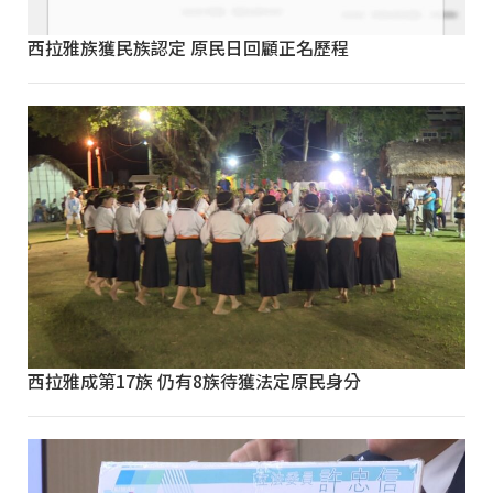
西拉雅族獲民族認定 原民日回顧正名歷程
西拉雅成第17族 仍有8族待獲法定原民身分