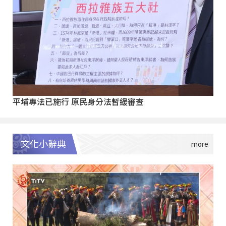
平埔專法已施行 原民身分法暫緩審查
文化小辭典