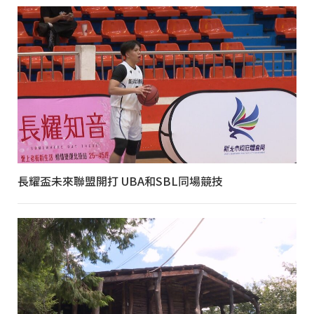
長耀盃未來聯盟開打 UBA和SBL同場競技