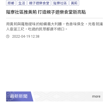
原鄉
生活
親子遊樂食堂
隘寮社區
黃荊
隘寮社區推黃荊 打造親子遊樂食堂新亮點
用黃荊與羅勒提味的蛤蠣義大利麵，色香味俱全，光看就讓
人垂涎三尺，吃過的民眾都讚不絕口。
2022-04-19 12:38
最新新聞