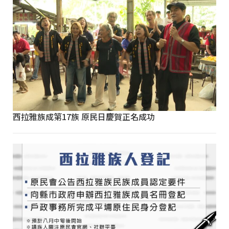
西拉雅族成第17族 原民日慶賀正名成功