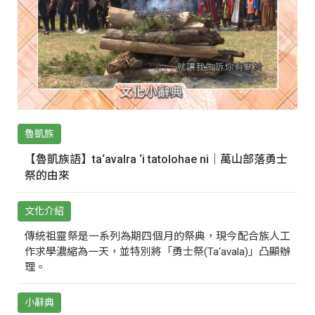
魯凱族
【魯凱族語】ta‘avalra ‘i tatolohae ni｜萬山部落勇士
祭的由來
文化介紹
傳統祖靈祭是一系列為期四個月的祭典，現今配合族人工
作求學濃縮為一天，並特別將「勇士祭(Ta‘avala)」凸顯辦
理。
小辭典