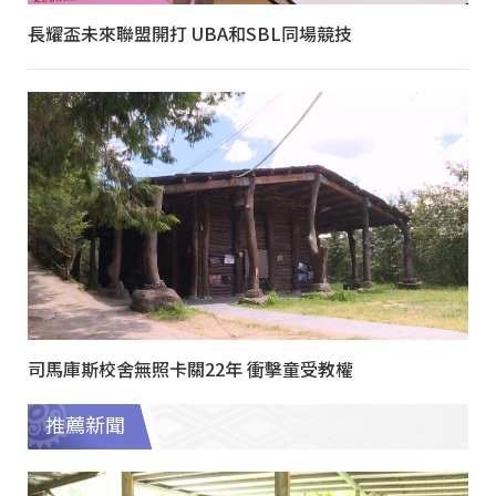
長耀盃未來聯盟開打 UBA和SBL同場競技
司馬庫斯校舍無照卡關22年 衝擊童受教權
推薦新聞