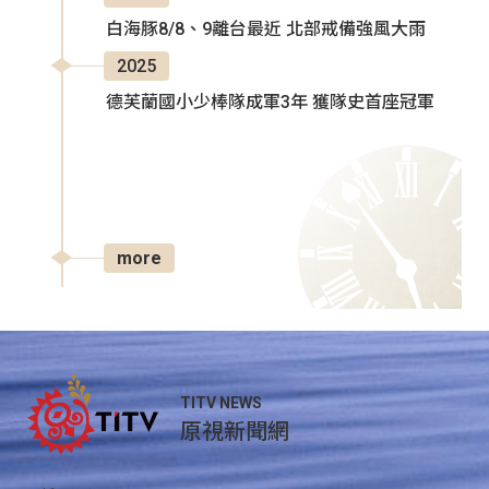
白海豚8/8、9離台最近 北部戒備強風大雨
2025
德芙蘭國小少棒隊成軍3年 獲隊史首座冠軍
more
TITV NEWS
原視新聞網