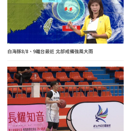
白海豚8/8、9離台最近 北部戒備強風大雨