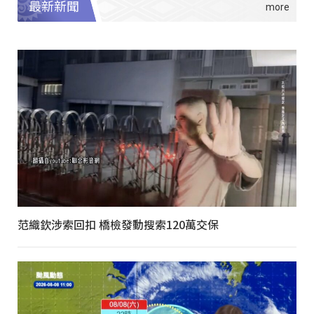
最新新聞
范織欽涉索回扣 橋檢發動搜索120萬交保