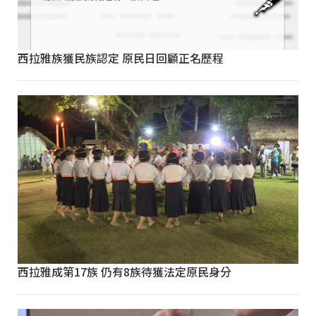
西拉雅族獲民族認定 原民日回顧正名歷程
西拉雅成第17族 仍有8族待獲法定原民身分