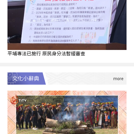
平埔專法已施行 原民身分法暫緩審查
文化小辭典