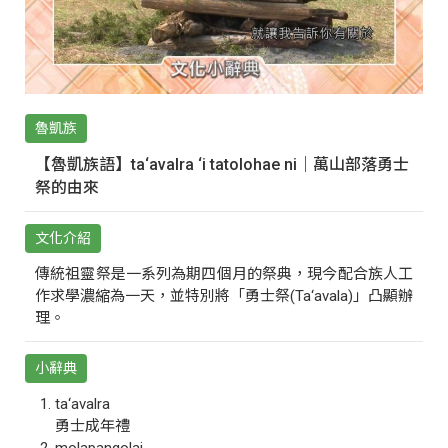
魯凱族
【魯凱族語】ta‘avalra ‘i tatolohae ni｜萬山部落勇士
祭的由來
文化介紹
傳統祖靈祭是一系列為期四個月的祭典，現今配合族人工
作求學濃縮為一天，並特別將「勇士祭(Ta‘avala)」凸顯辦
理。
小辭典
ta‘avalra
勇士成年禮
molapangolai