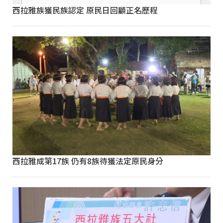
西拉雅族獲民族認定 原民日回顧正名歷程
西拉雅成第17族 仍有8族待獲法定原民身分