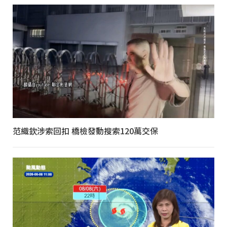
范織欽涉索回扣 橋檢發動搜索120萬交保