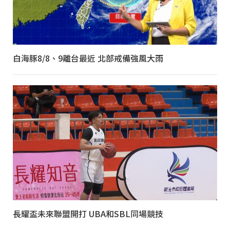
白海豚8/8、9離台最近 北部戒備強風大雨
長耀盃未來聯盟開打 UBA和SBL同場競技