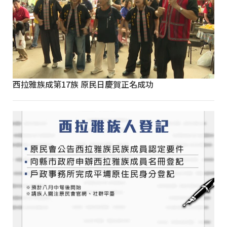
西拉雅族成第17族 原民日慶賀正名成功