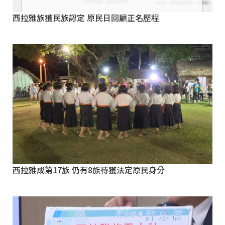
西拉雅族獲民族認定 原民日回顧正名歷程
西拉雅成第17族 仍有8族待獲法定原民身分