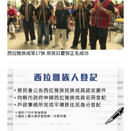
西拉雅族成第17族 原民日慶賀正名成功