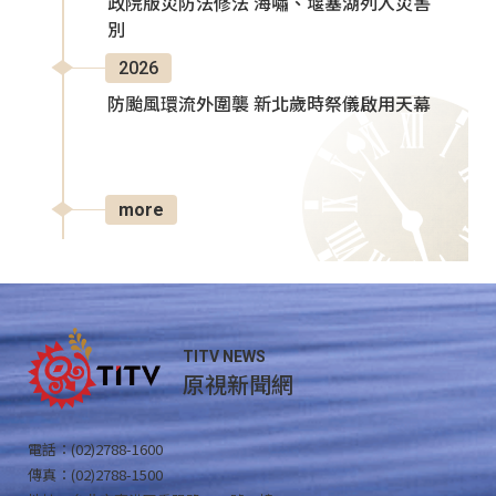
政院版災防法修法 海嘯、堰塞湖列入災害
別
2026
防颱風環流外圍襲 新北歲時祭儀啟用天幕
more
TITV NEWS
原視新聞網
電話：(02)2788-1600
傳真：(02)2788-1500