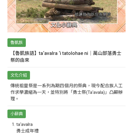
魯凱族
【魯凱族語】ta‘avalra ‘i tatolohae ni｜萬山部落勇士
祭的由來
文化介紹
傳統祖靈祭是一系列為期四個月的祭典，現今配合族人工
作求學濃縮為一天，並特別將「勇士祭(Ta‘avala)」凸顯辦
理。
小辭典
ta‘avalra
勇士成年禮