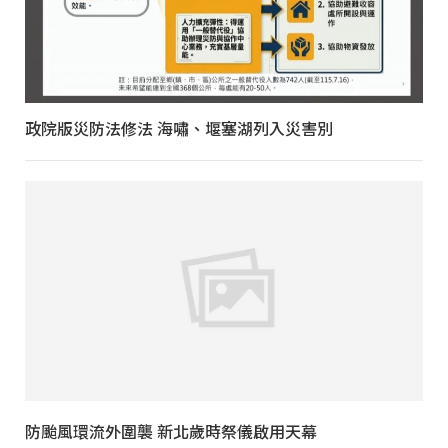
政院版災防法修法 海嘯、堰塞湖列入災害別
防颱風環流外圍襲 新北歲時祭儀啟用天幕