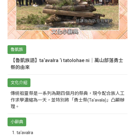
魯凱族
【魯凱族語】ta‘avalra ‘i tatolohae ni｜萬山部落勇士
祭的由來
文化介紹
傳統祖靈祭是一系列為期四個月的祭典，現今配合族人工
作求學濃縮為一天，並特別將「勇士祭(Ta‘avala)」凸顯辦
理。
小辭典
ta‘avalra