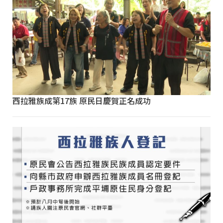
西拉雅族成第17族 原民日慶賀正名成功