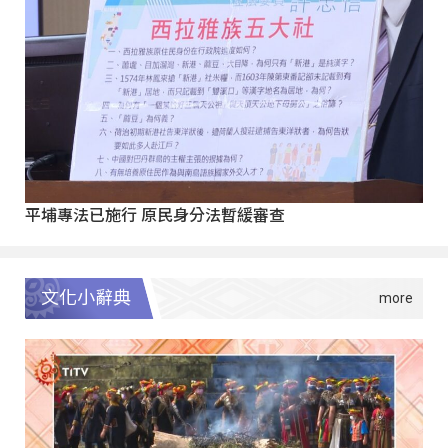
平埔專法已施行 原民身分法暫緩審查
文化小辭典