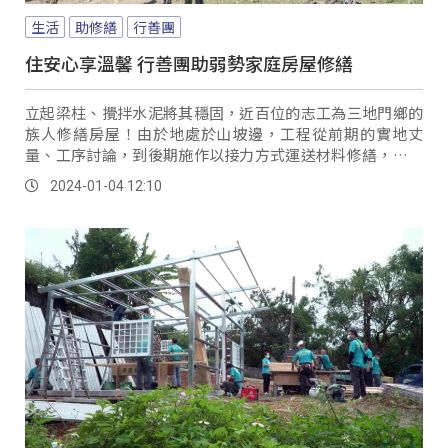
生活
助修繕
行善團
住安心享溫馨 行善團助弱勢家庭房屋修繕
立起梁柱、攪拌水泥將其穩固，近百位的志工為三地門鄉的
族人修繕房屋！由於地處於山坡邊，工程從前期的實地丈
量、工序討論，到後期施作以接力方式運送材料修繕，歷經
重重障礙。
2024-01-04 12:10