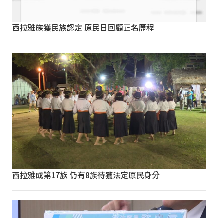
西拉雅族獲民族認定 原民日回顧正名歷程
西拉雅成第17族 仍有8族待獲法定原民身分