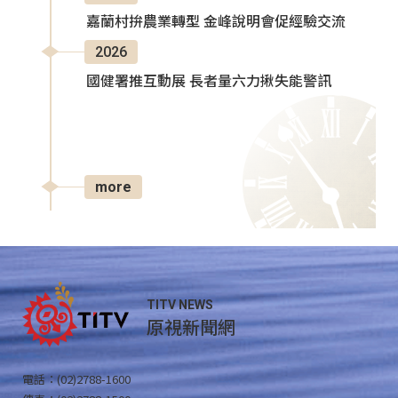
嘉蘭村拚農業轉型 金峰說明會促經驗交流
2026
國健署推互動展 長者量六力揪失能警訊
more
TITV NEWS
原視新聞網
電話：(02)2788-1600