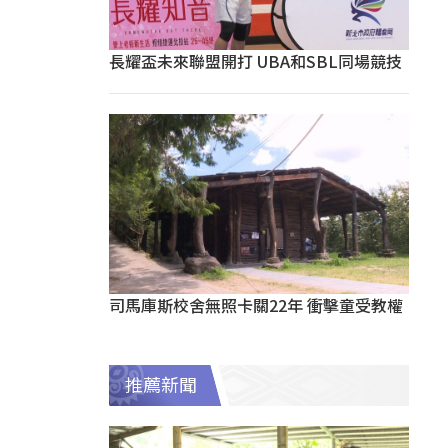
長耀盃未來聯盟開打 UBA和SBL同場競技
司馬庫斯校舍無照卡關22年 衝擊童受教權
推薦新聞