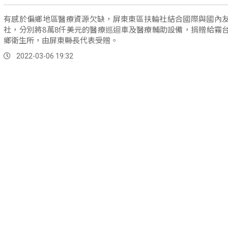
有感於偏鄉地區醫療資源欠缺，屏東東區扶輪社結合國際與國內
社，分別將8萬8仟美元的醫療巡迴車及醫療輔助設備，捐贈給霧
鄉衛生所，由屏東縣長代表受贈。
2022-03-06 19:32