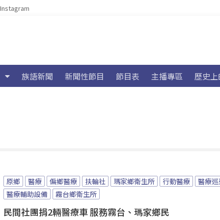
Instagram
族語新聞
新聞性節目
節目表
主播專區
歷史上
原鄉
醫療
偏鄉醫療
扶輪社
瑪家鄉衛生所
行動醫療
醫療巡
醫療輔助設備
霧台鄉衛生所
民間社團捐2輛醫療車 服務霧台、瑪家鄉民