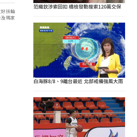
范織欽涉索回扣 橋檢發動搜索120萬交保
友好扶輪
台及瑪家
白海豚8/8、9離台最近 北部戒備強風大雨