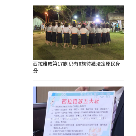
西拉雅成第17族 仍有8族待獲法定原民身
分