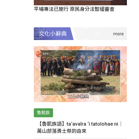
平埔專法已施行 原民身分法暫緩審查
文化小辭典
魯凱族
【魯凱族語】ta‘avalra ‘i tatolohae ni｜
萬山部落勇士祭的由來