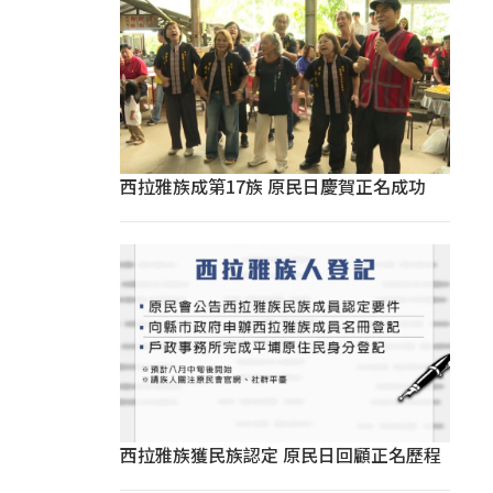
西拉雅族成第17族 原民日慶賀正名成功
西拉雅族獲民族認定 原民日回顧正名歷程