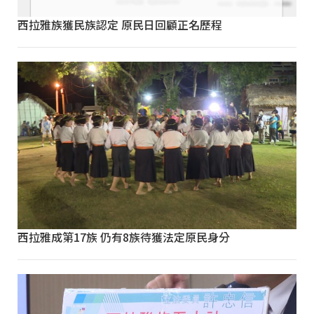
西拉雅族獲民族認定 原民日回顧正名歷程
西拉雅成第17族 仍有8族待獲法定原民身分