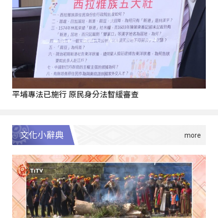
平埔專法已施行 原民身分法暫緩審查
文化小辭典