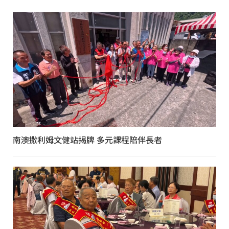
南澳撒利姆文健站揭牌 多元課程陪伴長者