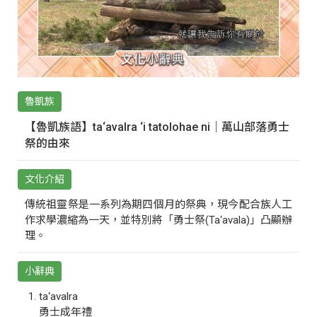
魯凱族
【魯凱族語】ta‘avalra ‘i tatolohae ni｜萬山部落勇士
祭的由來
文化介紹
傳統祖靈祭是一系列為期四個月的祭典，現今配合族人工
作求學濃縮為一天，並特別將「勇士祭(Ta‘avala)」凸顯辦
理。
小辭典
ta‘avalra
勇士成年禮