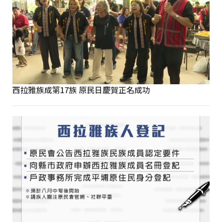
西拉雅族成第17族 原民日慶賀正名成功