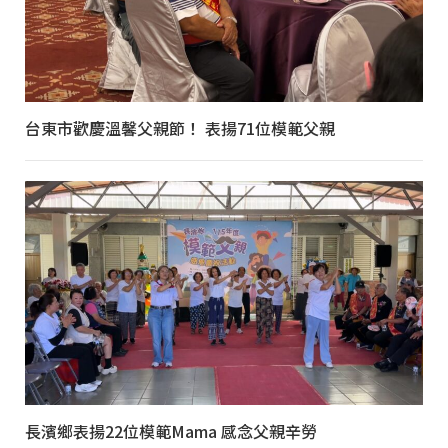
台東市歡慶溫馨父親節！ 表揚71位模範父親
長濱鄉表揚22位模範Mama 感念父親辛勞