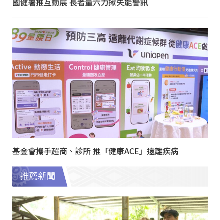
國健署推互動展 長者量六力揪失能警訊
基金會攜手超商、診所 推「健康ACE」遠離疾病
推薦新聞