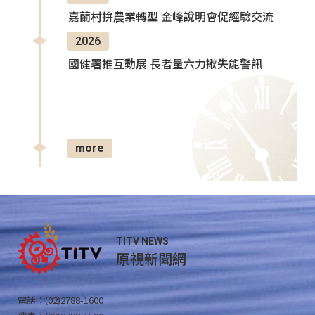
嘉蘭村拚農業轉型 金峰說明會促經驗交流
2026
國健署推互動展 長者量六力揪失能警訊
more
TITV NEWS
原視新聞網
電話：(02)2788-1600