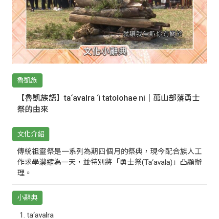
魯凱族
【魯凱族語】ta‘avalra ‘i tatolohae ni｜萬山部落勇士
祭的由來
文化介紹
傳統祖靈祭是一系列為期四個月的祭典，現今配合族人工
作求學濃縮為一天，並特別將「勇士祭(Ta‘avala)」凸顯辦
理。
小辭典
ta‘avalra