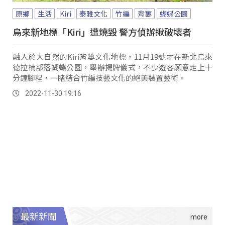
原鄉
生活
Kiri
泰雅文化
竹編
背簍
蝴蝶公園
烏來新地標「Kiri」遭燒毀 警方偵辦揪破壞者
融入於大自然的Kiri背簍文化地標，11月19號才在新北烏來
德拉楠部落蝴蝶公園，舉辦揭牌儀式，不少遊客願意走上十
分鐘腳程，一睹結合竹編技藝文化的絕美裝置藝術。
2022-11-30 19:16
最新新聞