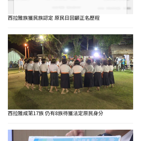
西拉雅族獲民族認定 原民日回顧正名歷程
西拉雅成第17族 仍有8族待獲法定原民身分