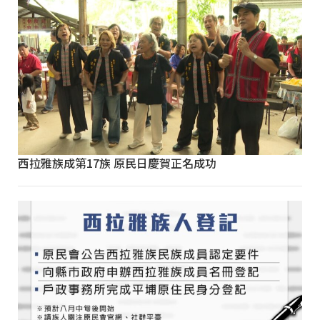
西拉雅族成第17族 原民日慶賀正名成功