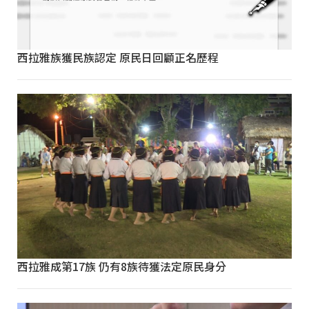
西拉雅族獲民族認定 原民日回顧正名歷程
西拉雅成第17族 仍有8族待獲法定原民身分