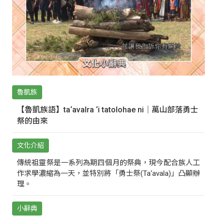
魯凱族
【魯凱族語】ta‘avalra ‘i tatolohae ni｜萬山部落勇士
祭的由來
文化介紹
傳統祖靈祭是一系列為期四個月的祭典，現今配合族人工
作求學濃縮為一天，並特別將「勇士祭(Ta‘avala)」凸顯辦
理。
小辭典