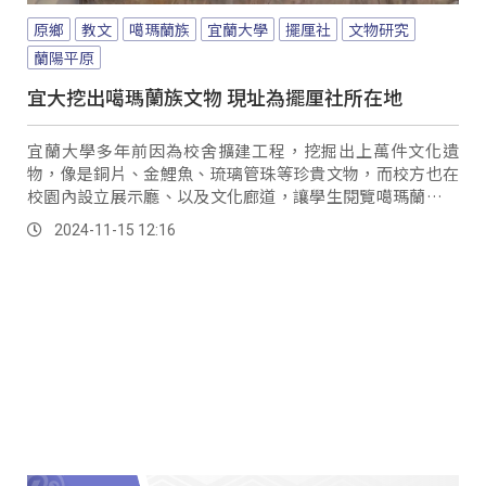
原鄉
教文
噶瑪蘭族
宜蘭大學
擺厘社
文物研究
蘭陽平原
宜大挖出噶瑪蘭族文物 現址為擺厘社所在地
宜蘭大學多年前因為校舍擴建工程，挖掘出上萬件文化遺
物，像是銅片、金鯉魚、琉璃管珠等珍貴文物，而校方也在
校園內設立展示廳、以及文化廊道，讓學生閱覽噶瑪蘭族的
悠久歷史。
2024-11-15 12:16