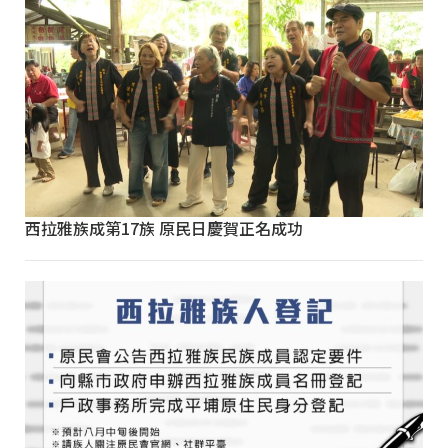
西拉雅族成第17族 原民日慶賀正名成功