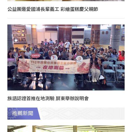
公益團邀愛國浦長輩義工 彩繪蛋糕慶父親節
族語認證首推在地測驗 屏東舉辦說明會
推薦新聞