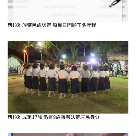
西拉雅族獲民族認定 原民日回顧正名歷程
西拉雅成第17族 仍有8族待獲法定原民身分