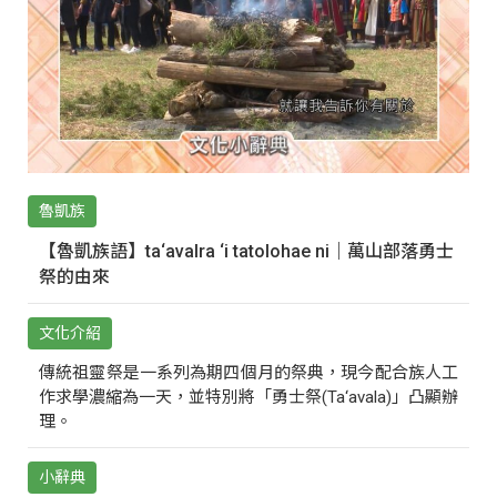
魯凱族
【魯凱族語】ta‘avalra ‘i tatolohae ni｜萬山部落勇士
祭的由來
文化介紹
傳統祖靈祭是一系列為期四個月的祭典，現今配合族人工
作求學濃縮為一天，並特別將「勇士祭(Ta‘avala)」凸顯辦
理。
小辭典