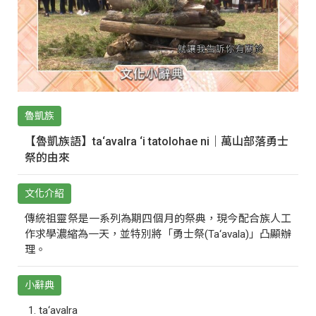
魯凱族
【魯凱族語】ta‘avalra ‘i tatolohae ni｜萬山部落勇士
祭的由來
文化介紹
傳統祖靈祭是一系列為期四個月的祭典，現今配合族人工
作求學濃縮為一天，並特別將「勇士祭(Ta‘avala)」凸顯辦
理。
小辭典
ta‘avalra