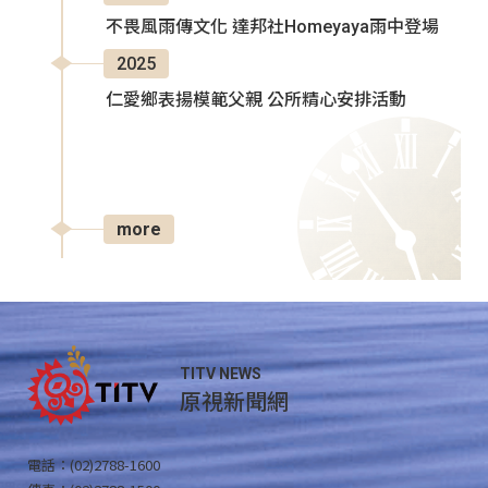
不畏風雨傳文化 達邦社Homeyaya雨中登場
2025
仁愛鄉表揚模範父親 公所精心安排活動
more
TITV NEWS
原視新聞網
電話：(02)2788-1600