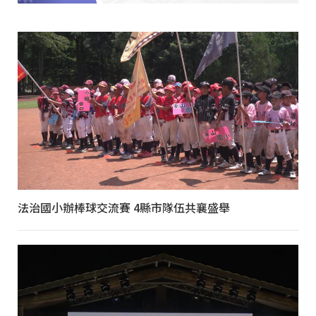
法治國小辦棒球交流賽 4縣市隊伍共襄盛舉