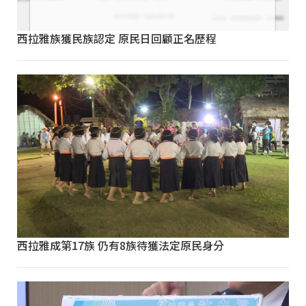
西拉雅族獲民族認定 原民日回顧正名歷程
西拉雅成第17族 仍有8族待獲法定原民身分