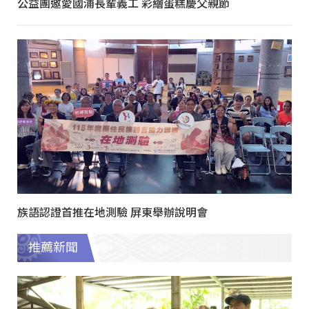
公益團邀愛國浦長輩義工 彩繪蛋糕慶父親節
族語認證首推在地測驗 屏東舉辦說明會
推薦新聞