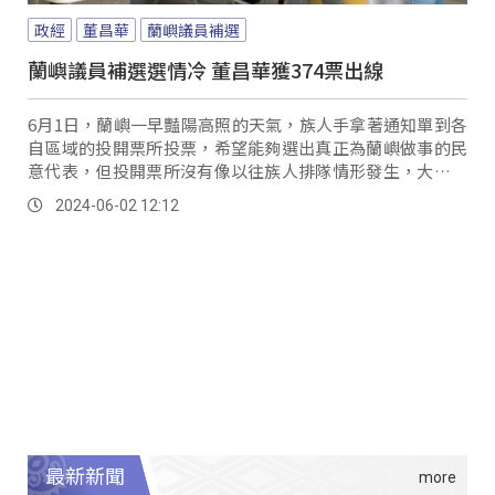
政經
董昌華
蘭嶼議員補選
蘭嶼議員補選選情冷 董昌華獲374票出線
6月1日，蘭嶼一早豔陽高照的天氣，族人手拿著通知單到各
自區域的投開票所投票，希望能夠選出真正為蘭嶼做事的民
意代表，但投開票所沒有像以往族人排隊情形發生，大家分
別在不同時間前往投票，族人表示，這是蘭嶼首次缺額補
2024-06-02 12:12
選，事件很突然，導致有的旅台族人無法返鄉投票，覺得喪
失權益。
最新新聞