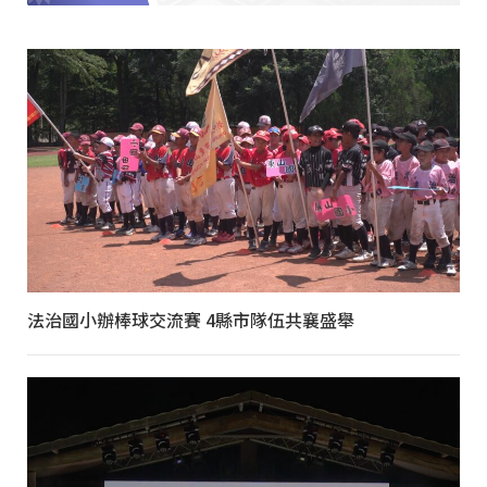
法治國小辦棒球交流賽 4縣市隊伍共襄盛舉