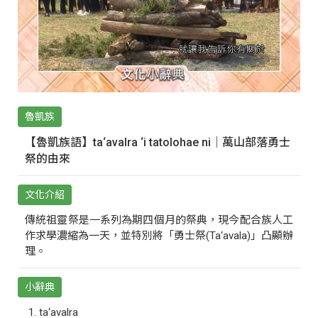
魯凱族
【魯凱族語】ta‘avalra ‘i tatolohae ni｜萬山部落勇士
祭的由來
文化介紹
傳統祖靈祭是一系列為期四個月的祭典，現今配合族人工
作求學濃縮為一天，並特別將「勇士祭(Ta‘avala)」凸顯辦
理。
小辭典
ta‘avalra