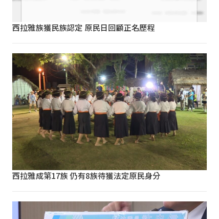
西拉雅族獲民族認定 原民日回顧正名歷程
西拉雅成第17族 仍有8族待獲法定原民身分