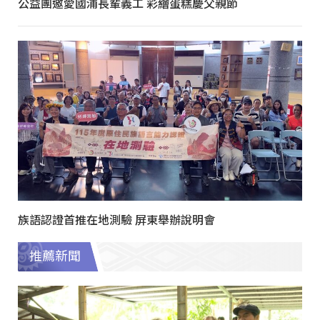
公益團邀愛國浦長輩義工 彩繪蛋糕慶父親節
族語認證首推在地測驗 屏東舉辦說明會
推薦新聞