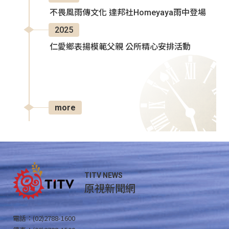
不畏風雨傳文化 達邦社Homeyaya雨中登場
2025
仁愛鄉表揚模範父親 公所精心安排活動
more
TITV NEWS
原視新聞網
電話：(02)2788-1600