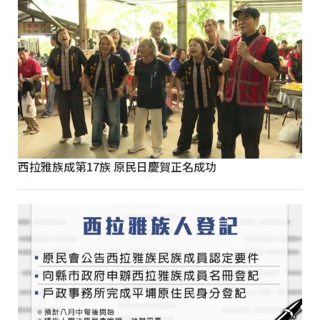
西拉雅族成第17族 原民日慶賀正名成功