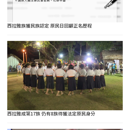
西拉雅族獲民族認定 原民日回顧正名歷程
西拉雅成第17族 仍有8族待獲法定原民身分