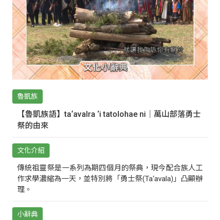
魯凱族
【魯凱族語】ta‘avalra ‘i tatolohae ni｜萬山部落勇士
祭的由來
文化介紹
傳統祖靈祭是一系列為期四個月的祭典，現今配合族人工
作求學濃縮為一天，並特別將「勇士祭(Ta‘avala)」凸顯辦
理。
小辭典