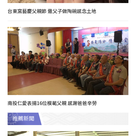
台東窯藝慶父親節 邀父子做陶碗感念土地
南投仁愛表揚16位模範父親 感謝爸爸辛勞
推薦新聞