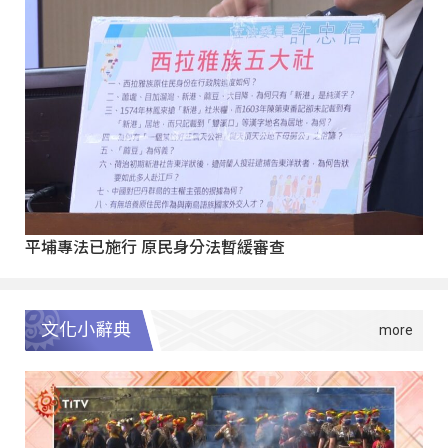
平埔專法已施行 原民身分法暫緩審查
文化小辭典