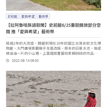
史前館
愛與希望
藝術季
【拉阿魯哇族語新聞】史前館6/25重新開放部分空
間 推「愛與希望」藝術祭
經過2年的大改造，開館到現在20年的國立台灣史前文化博
物館，大門廣場景觀幾乎全面改版，原本的日晷水池，換成
綠油油一片的小山坡，上面還放置藝術家賴純純的作品〈跳
舞的鹿〉，無障礙空間設計的坡道，讓民眾輕鬆就能進入館
2022-08-14 08:00
內。