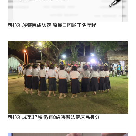
西拉雅族獲民族認定 原民日回顧正名歷程
西拉雅成第17族 仍有8族待獲法定原民身分