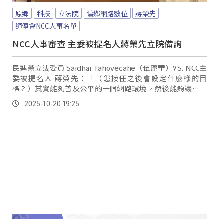
原鄉
科技
立法院
偏鄉網路數位
蔣榮先
通傳會NCC人事名單
NCC人事審查 主委被提名人蔣榮先立院備詢
民進黨立法委員 Saidhai Tahovecahe（伍麗華）VS. NCC主
委被提名人 蔣榮先：「（您接任之後會設定什麼樣的目
標？）其實能夠普及公平的一個網路環境，然後能夠讓偏鄉
還有弱勢社群當中能夠讓它的寬頻建設還有價格合理化。
2025-10-20 19:25