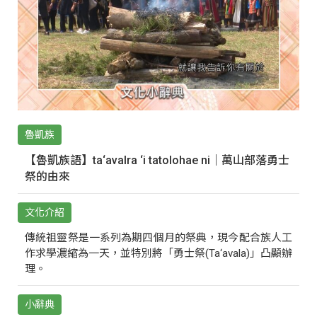
魯凱族
【魯凱族語】ta‘avalra ‘i tatolohae ni｜萬山部落勇士
祭的由來
文化介紹
傳統祖靈祭是一系列為期四個月的祭典，現今配合族人工
作求學濃縮為一天，並特別將「勇士祭(Ta‘avala)」凸顯辦
理。
小辭典