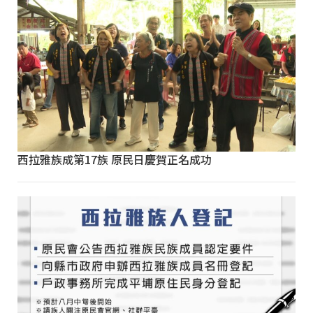
西拉雅族成第17族 原民日慶賀正名成功