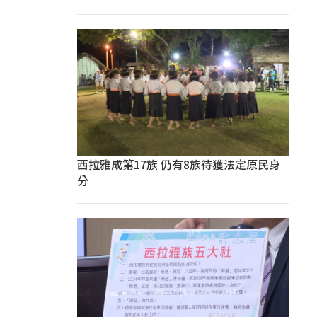
西拉雅成第17族 仍有8族待獲法定原民身
分