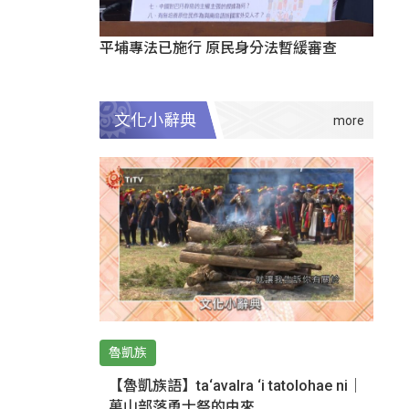
平埔專法已施行 原民身分法暫緩審查
文化小辭典
魯凱族
【魯凱族語】ta‘avalra ‘i tatolohae ni｜
萬山部落勇士祭的由來