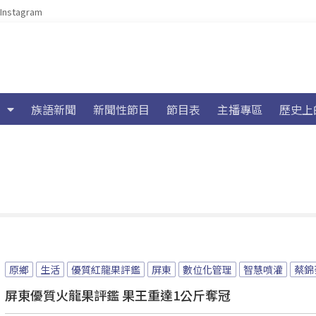
Instagram
族語新聞
新聞性節目
節目表
主播專區
歷史上
原鄉
生活
優質紅龍果評鑑
屏東
數位化管理
智慧噴灌
蔡錦
屏東優質火龍果評鑑 果王重達1公斤奪冠