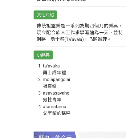
文化介紹
傳統祖靈祭是一系列為期四個月的祭典，
現今配合族人工作求學濃縮為一天，並特
別將「勇士祭(Ta‘avala)」凸顯辦理。
小辭典
ta‘avalra
勇士成年禮
molapangolai
祖靈祭
asavasavahe
男性青年
atamatama
父字輩的稱呼
歷史上的今天