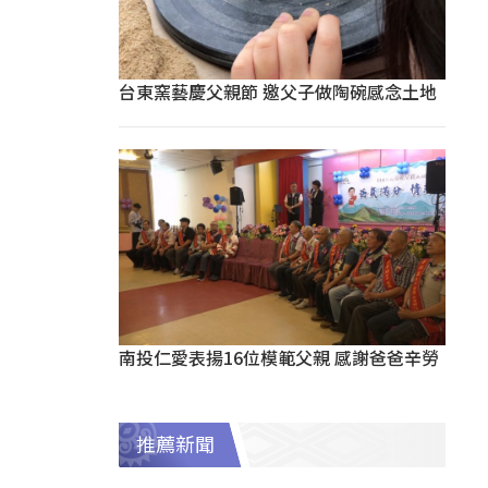
台東窯藝慶父親節 邀父子做陶碗感念土地
南投仁愛表揚16位模範父親 感謝爸爸辛勞
推薦新聞