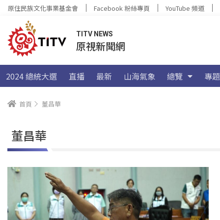
原住民族文化事業基金會
Facebook 粉絲專頁
YouTube 頻道
TITV NEWS
原視新聞網
2024 總統大選
直播
最新
山海氣象
總覽
專題
首頁
董昌華
董昌華