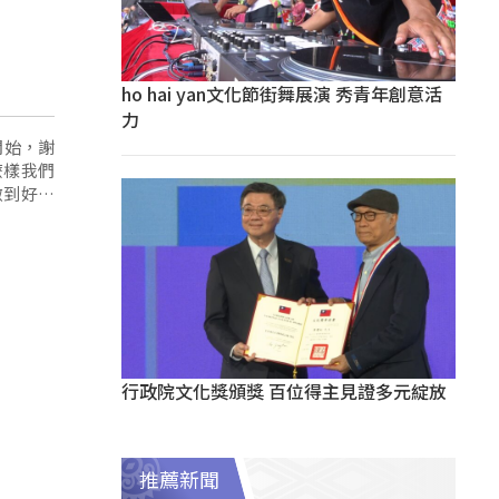
ho hai yan文化節街舞展演 秀青年創意活
力
開始，謝
麼樣我們
做到好，
行政院文化獎頒獎 百位得主見證多元綻放
推薦新聞