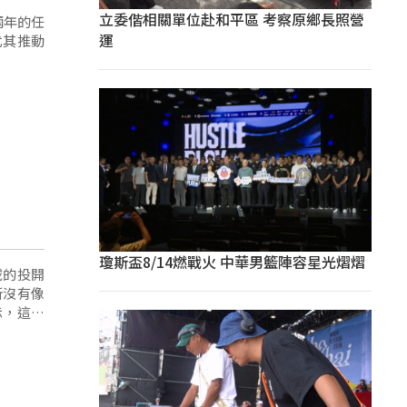
立委偕相關單位赴和平區 考察原鄉長照營
兩年的任
運
尤其推動
瓊斯盃8/14燃戰火 中華男籃陣容星光熠熠
域的投開
所沒有像
示，這是
票，覺得