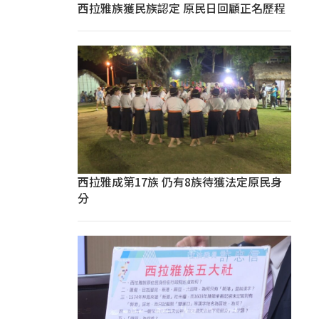
西拉雅族獲民族認定 原民日回顧正名歷程
西拉雅成第17族 仍有8族待獲法定原民身
分