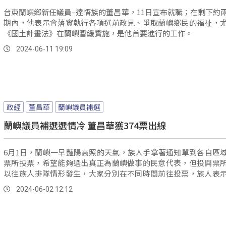
台東蘭嶼鄉新任議員–達悟族的董昌華，11日宣布就職；在剩下約
期內，他表示會落實執行各項選前政見、爭取蘭嶼鄉民的福祉，
《國土計畫法》在蘭嶼暫緩實施，是他首要進行的工作。
2024-06-11 19:09
政經
董昌華
蘭嶼議員補選
蘭嶼議員補選選情冷 董昌華獲374票出線
6月1日，蘭嶼一早豔陽高照的天氣，族人手拿著通知單到各自區
票所投票，希望能夠選出真正為蘭嶼做事的民意代表，但投開票
以往族人排隊情形發生，大家分別在不同時間前往投票，族人表
蘭嶼首次缺額補選，事件很突然，導致有的旅台族人無法返鄉投
2024-06-02 12:12
喪失權益。