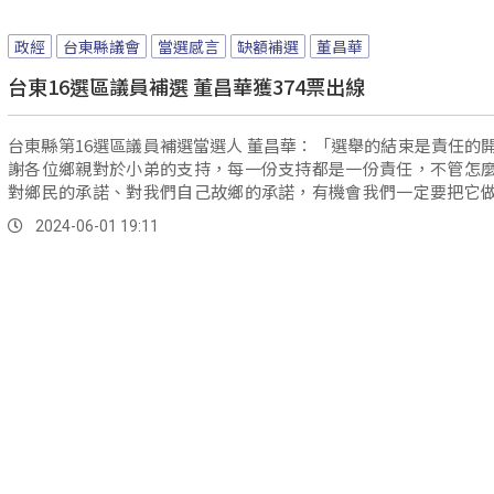
政經
台東縣議會
當選感言
缺額補選
董昌華
台東16選區議員補選 董昌華獲374票出線
台東縣第16選區議員補選當選人 董昌華：「選舉的結束是責任的
謝各位鄉親對於小弟的支持，每一份支持都是一份責任，不管怎
對鄉民的承諾、對我們自己故鄉的承諾，有機會我們一定要把它
這是我唯一當選應該要做的事情。
2024-06-01 19:11