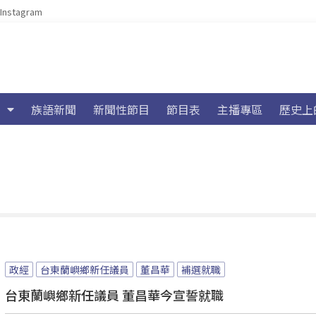
Instagram
族語新聞
新聞性節目
節目表
主播專區
歷史上
政經
台東蘭嶼鄉新任議員
董昌華
補選就職
台東蘭嶼鄉新任議員 董昌華今宣誓就職