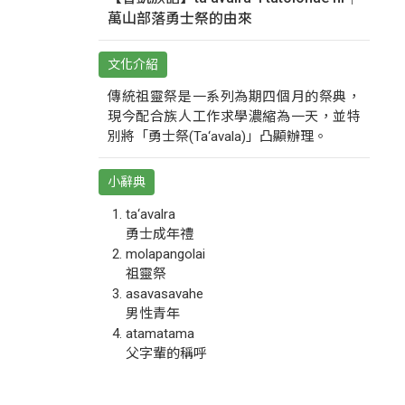
萬山部落勇士祭的由來
文化介紹
傳統祖靈祭是一系列為期四個月的祭典，
現今配合族人工作求學濃縮為一天，並特
別將「勇士祭(Ta‘avala)」凸顯辦理。
小辭典
ta‘avalra
勇士成年禮
molapangolai
祖靈祭
asavasavahe
男性青年
atamatama
父字輩的稱呼