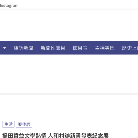
Instagram
族語新聞
新聞性節目
節目表
主播專區
歷史上
生活
著作展
揚田哲益文學熱情 人和村辦新書發表紀念展