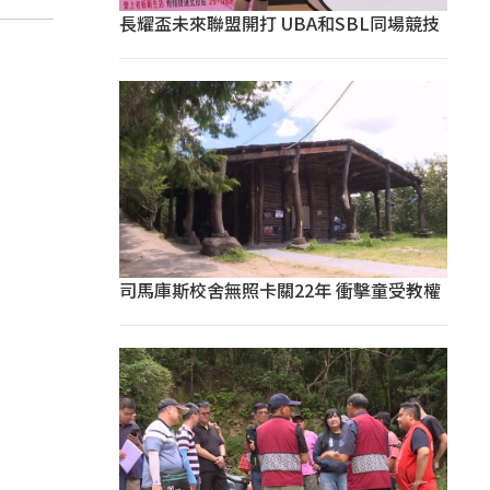
長耀盃未來聯盟開打 UBA和SBL同場競技
司馬庫斯校舍無照卡關22年 衝擊童受教權