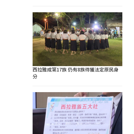
西拉雅成第17族 仍有8族待獲法定原民身
分