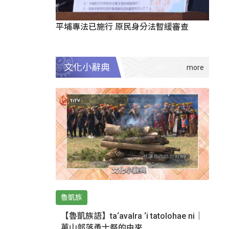
平埔專法已施行 原民身分法暫緩審查
文化小辭典
魯凱族
【魯凱族語】ta‘avalra ‘i tatolohae ni｜
萬山部落勇士祭的由來