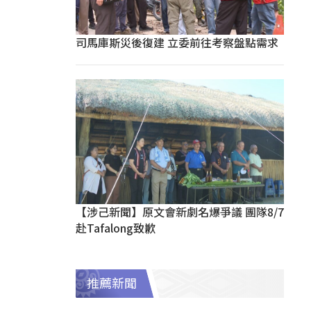
司馬庫斯災後復建 立委前往考察盤點需求
【涉己新聞】原文會新劇名爆爭議 團隊8/7
赴Tafalong致歉
推薦新聞