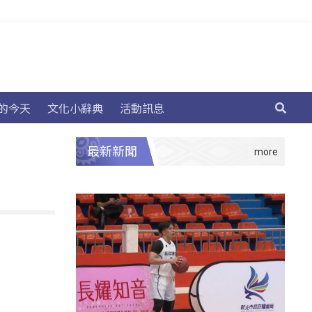
的今天
文化小辭典
活動訊息
最新新聞