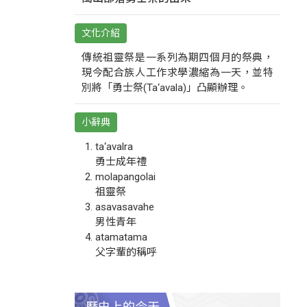
文化介紹
傳統祖靈祭是一系列為期四個月的祭典，
現今配合族人工作求學濃縮為一天，並特
別將「勇士祭(Ta‘avala)」凸顯辦理。
小辭典
ta‘avalra
勇士成年禮
molapangolai
祖靈祭
asavasavahe
男性青年
atamatama
父字輩的稱呼
歷史上的今天