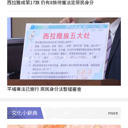
西拉雅成第17族 仍有8族待獲法定原民身分
平埔專法已施行 原民身分法暫緩審查
文化小辭典