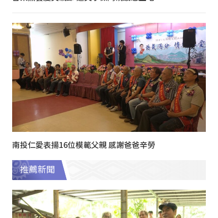
南投仁愛表揚16位模範父親 感謝爸爸辛勞
推薦新聞