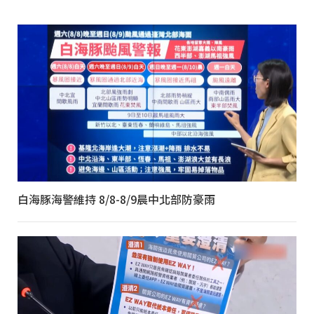
白海豚海警維持 8/8-8/9晨中北部防豪雨