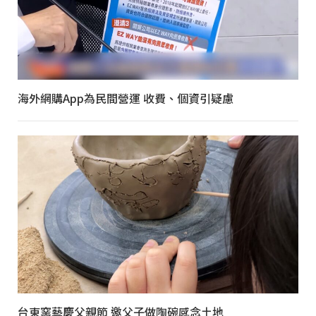
海外網購App為民間營運 收費、個資引疑慮
台東窯藝慶父親節 邀父子做陶碗感念土地