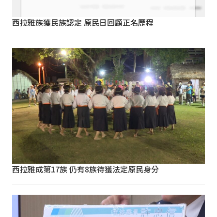
西拉雅族獲民族認定 原民日回顧正名歷程
西拉雅成第17族 仍有8族待獲法定原民身分