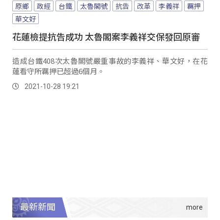
原鄉
政經
台鐵
太魯閣號
抗告
改革
李義祥
羈押
華文好
花蓮檢提抗告成功 太魯閣案李義祥交保發回原審
造成台鐵408次太魯閣號嚴重事故的李義祥、華文好，在花
蓮看守所羈押已超過6個月。
2021-10-28 19:21
最新新聞