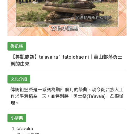
魯凱族
【魯凱族語】ta‘avalra ‘i tatolohae ni｜萬山部落勇士
祭的由來
文化介紹
傳統祖靈祭是一系列為期四個月的祭典，現今配合族人工
作求學濃縮為一天，並特別將「勇士祭(Ta‘avala)」凸顯辦
理。
小辭典
ta‘avalra