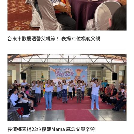
台東市歡慶溫馨父親節！ 表揚71位模範父親
長濱鄉表揚22位模範Mama 感念父親辛勞