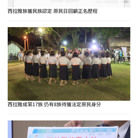
西拉雅族獲民族認定 原民日回顧正名歷程
西拉雅成第17族 仍有8族待獲法定原民身分