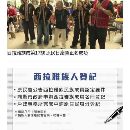
西拉雅族成第17族 原民日慶賀正名成功