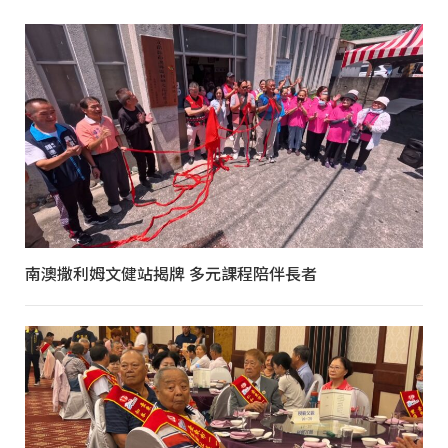
南澳撒利姆文健站揭牌 多元課程陪伴長者