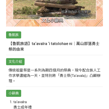
魯凱族
【魯凱族語】ta‘avalra ‘i tatolohae ni｜萬山部落勇士
祭的由來
文化介紹
傳統祖靈祭是一系列為期四個月的祭典，現今配合族人工
作求學濃縮為一天，並特別將「勇士祭(Ta‘avala)」凸顯辦
理。
小辭典
ta‘avalra
勇士成年禮