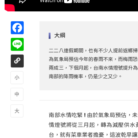
Facebook
大綱
Line
二二八連假期間，也有不少人提前返鄉掃
為氣象局預估今年的春雨不來，而梅雨恐
兩成三，下個月起，台南水情燈號提升為
南部的降雨機率，仍是少之又少。
A
A
南部水情吃緊 ! 由於氣象局預估
A
情燈號將從三月起，轉為減壓供水
台，就有菜車業者擔憂，這波乾旱讓