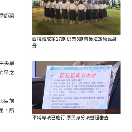
季節菜
西拉雅成第17族 仍有8族待獲法定原民身
分
中央旱
抗旱之
那目前
面，所
平埔專法已施行 原民身分法暫緩審查