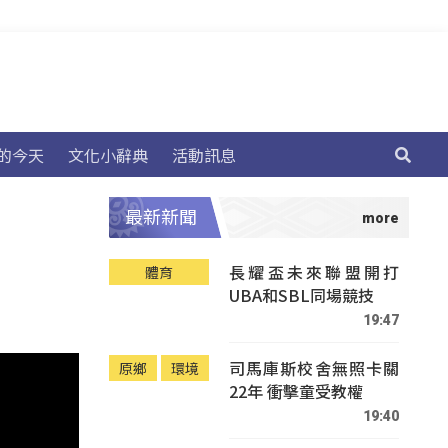
的今天
文化小辭典
活動訊息
最新新聞
長耀盃未來聯盟開打
體育
UBA和SBL同場競技
19:47
司馬庫斯校舍無照卡關
原鄉
環境
22年 衝擊童受教權
19:40