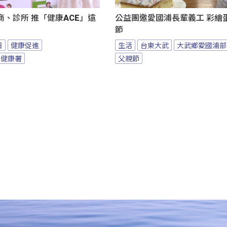
、診所 推「健康ACE」遠
公益團邀愛國浦長輩義工 彩繪
節
日
健康促進
生活
台東大武
大武鄉愛國浦部
民健康署
父親節