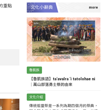
的重點
文化小辭典
魯凱族
【魯凱族語】ta‘avalra ‘i tatolohae ni
｜萬山部落勇士祭的由來
文化介紹
傳統祖靈祭是一系列為期四個月的祭典，