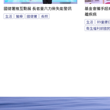
國健署推互動展 長者量六力揪失能警訊
基金會攜手超商
離疾病
生活
醫療
國健署
長照
生活
89量腰
衛生福利部國