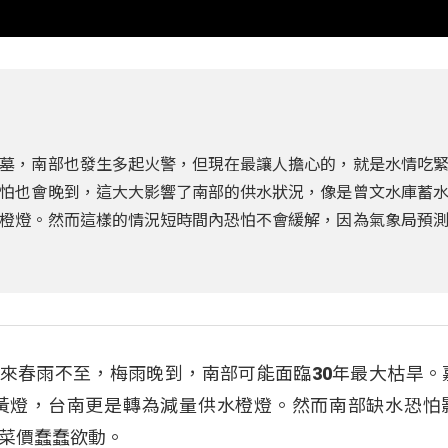
墓，南部也發生多起火警，但現在最讓人擔心的，就是水情吃
怕也會晚到，這大大影響了南部的供水狀況，像是曾文水庫蓄
橙燈。然而這樣的情況短時間內恐怕不會緩解，因為氣象局預
，未來春雨不至，梅雨晚到，南部可能面臨30年最大枯旱。
黃燈，台南更是轉為減量供水橙燈。然而南部缺水恐怕
菜價蠢蠢欲動。