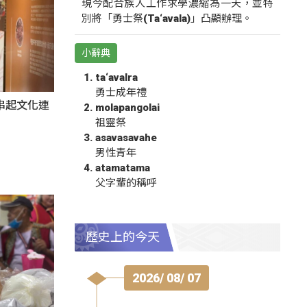
現今配合族人工作求學濃縮為一天，並特
別將「勇士祭(Ta‘avala)」凸顯辦理。
小辭典
ta‘avalra
勇士成年禮
氛串起文化連
molapangolai
祖靈祭
asavasavahe
男性青年
atamatama
父字輩的稱呼
歷史上的今天
2026/ 08/ 07