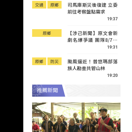
司馬庫斯災後復建 立委
交通
原鄉
前往考察盤點需求
19:37
【涉己新聞】原文會新
原鄉
劇名爆爭議 團隊8/7赴
Tafalong致歉
19:31
颱風逼近！普悠瑪部落
原鄉
防災
族人勘查共管山林
19:20
推薦新聞