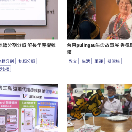
地籍分割分照 解長年產權難
台東pulingau生命故事展 香
結
地籍分割
執照分照
教文
生活
巫師
排灣族
產地權