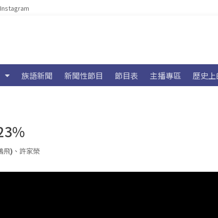
Instagram
族語新聞
新聞性節目
節目表
主播專區
歷史上
23%
鵬飛)
、
許家榮