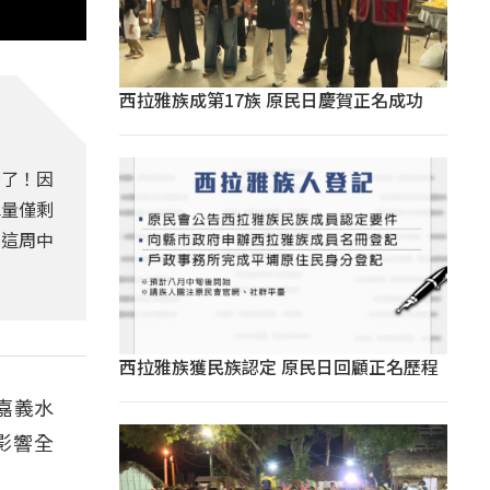
西拉雅族成第17族 原民日慶賀正名成功
緊了！因
水量僅剩
測這周中
西拉雅族獲民族認定 原民日回顧正名歷程
嘉義水
影響全