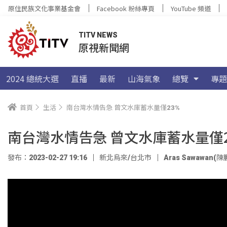
原住民族文化事業基金會
Facebook 粉絲專頁
YouTube 頻道
TITV NEWS
原視新聞網
2024 總統大選
直播
最新
山海氣象
總覽
專題
首頁
生活
南台灣水情告急 曾文水庫蓄水量僅23%
南台灣水情告急 曾文水庫蓄水量僅
發布：2023-02-27 19:16
新北烏來/台北市
Aras Sawawan(陳