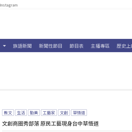
Instagram
族語新聞
新聞性節目
節目表
主播專區
歷史上
教文
生活
勤美
工藝家
文創
草悟道
文創商圈秀部落 原民工藝現身台中草悟道