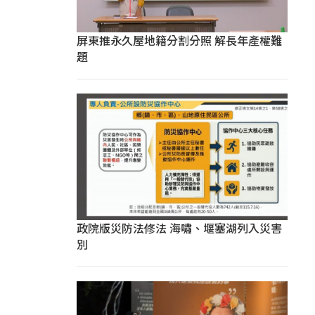
屏東推永久屋地籍分割分照 解長年產權難
題
政院版災防法修法 海嘯、堰塞湖列入災害
別