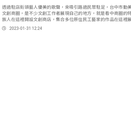
透過駐店街頭藝人優美的歌聲，來吸引路過民眾駐足，台中市勤
文創商圈，是不少文創工作者展現自己的地方，就是看中商圈的
族人在這裡開設文創商店，集合多位原住民工藝家的作品在這裡
在這裡讓...。
2023-01-31 12:24