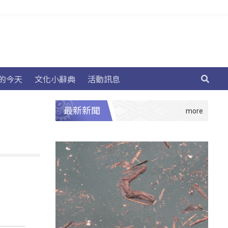
的今天
文化小辭典
活動訊息
最新新聞