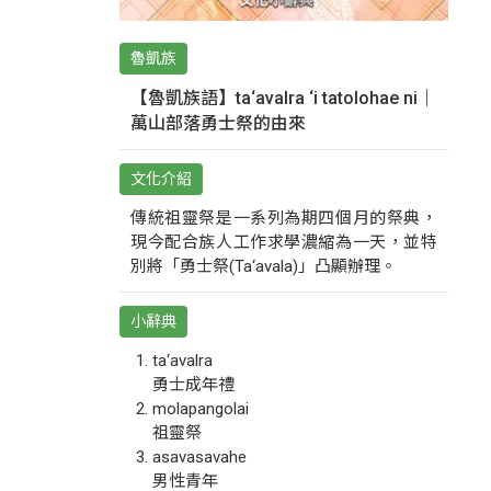
魯凱族
【魯凱族語】ta‘avalra ‘i tatolohae ni｜
萬山部落勇士祭的由來
文化介紹
傳統祖靈祭是一系列為期四個月的祭典，
現今配合族人工作求學濃縮為一天，並特
別將「勇士祭(Ta‘avala)」凸顯辦理。
小辭典
ta‘avalra
勇士成年禮
molapangolai
祖靈祭
asavasavahe
男性青年