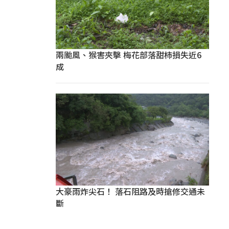
兩颱風、猴害夾擊 梅花部落甜柿損失近6
成
大豪雨炸尖石！ 落石阻路及時搶修交通未
斷