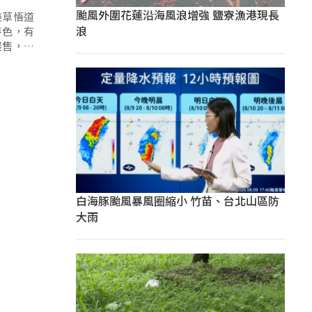
颱風外圍花蓮沿海風浪增強 鹽寮漁港現長
美草悟道
浪
特色，有
展售，也
白海豚颱風暴風圈縮小 竹苗、台北山區防
大雨