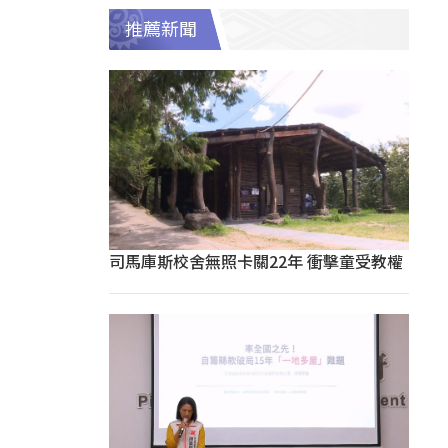
推薦新聞
司馬庫斯校舍無照卡關22年 衝擊童受教權