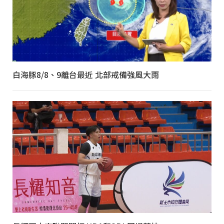
白海豚8/8、9離台最近 北部戒備強風大雨