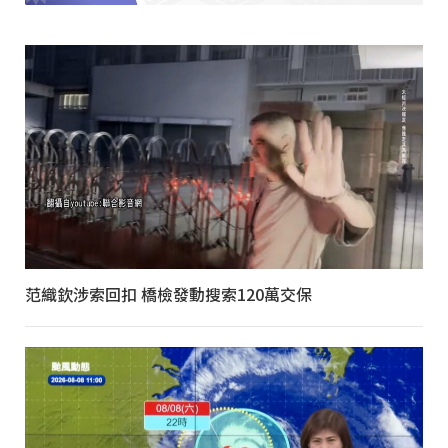
范織欽涉索回扣 橋檢發動搜索120萬交保