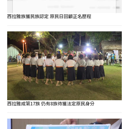
西拉雅族獲民族認定 原民日回顧正名歷程
西拉雅成第17族 仍有8族待獲法定原民身分