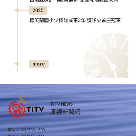
白海豚8/8、9離台最近 北部戒備強風大雨
2025
德芙蘭國小少棒隊成軍3年 獲隊史首座冠軍
more
TITV NEWS
原視新聞網
電話：(02)2788-1600