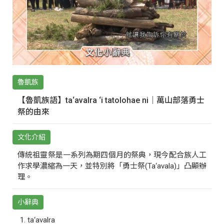
魯凱族
【魯凱族語】ta‘avalra ‘i tatolohae ni｜萬山部落勇士
祭的由來
文化介紹
傳統祖靈祭是一系列為期四個月的祭典，現今配合族人工
作求學濃縮為一天，並特別將「勇士祭(Ta‘avala)」凸顯辦
理。
小辭典
ta‘avalra