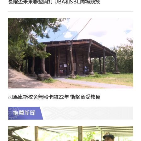
長耀盃未來聯盟開打 UBA和SBL同場競技
司馬庫斯校舍無照卡關22年 衝擊童受教權
推薦新聞