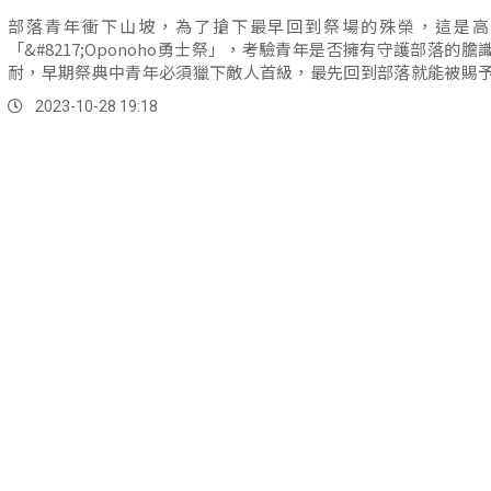
部落青年衝下山坡，為了搶下最早回到祭場的殊榮，這是高
「&#8217;Oponoho勇士祭」，考驗青年是否擁有守護部落的膽
耐，早期祭典中青年必須獵下敵人首級，最先回到部落就能被賜
毛的最高榮譽，現在則用河裡的大石替代，考驗體能以及耐力。
2023-10-28 19:18