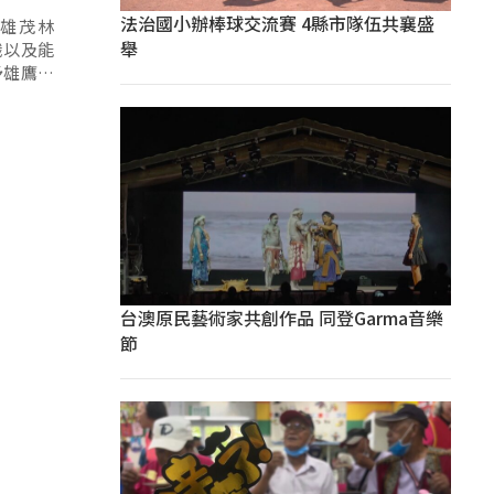
法治國小辦棒球交流賽 4縣市隊伍共襄盛
雄茂林
舉
識以及能
予雄鷹羽
台澳原民藝術家共創作品 同登Garma音樂
節