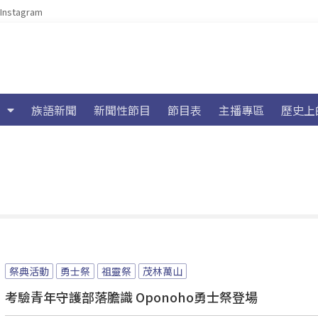
Instagram
族語新聞
新聞性節目
節目表
主播專區
歷史上
祭典活動
勇士祭
祖靈祭
茂林萬山
考驗青年守護部落膽識 Oponoho勇士祭登場