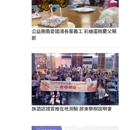
公益團邀愛國浦長輩義工 彩繪蛋糕慶父親
節
族語認證首推在地測驗 屏東舉辦說明會