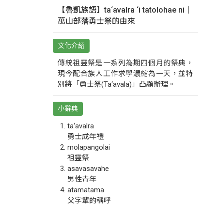
【魯凱族語】ta‘avalra ‘i tatolohae ni｜
萬山部落勇士祭的由來
文化介紹
傳統祖靈祭是一系列為期四個月的祭典，
現今配合族人工作求學濃縮為一天，並特
別將「勇士祭(Ta‘avala)」凸顯辦理。
小辭典
ta‘avalra
勇士成年禮
molapangolai
祖靈祭
asavasavahe
男性青年
atamatama
父字輩的稱呼