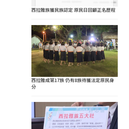
西拉雅族獲民族認定 原民日回顧正名歷程
西拉雅成第17族 仍有8族待獲法定原民身
分