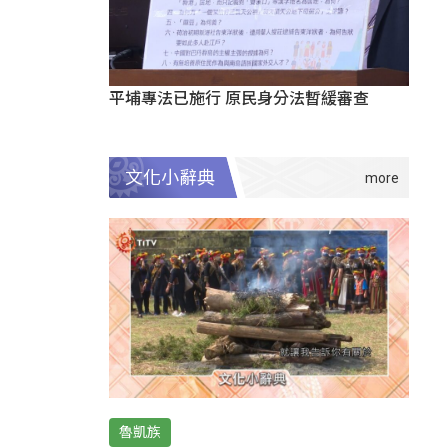
平埔專法已施行 原民身分法暫緩審查
文化小辭典
魯凱族