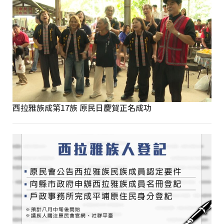
西拉雅族成第17族 原民日慶賀正名成功