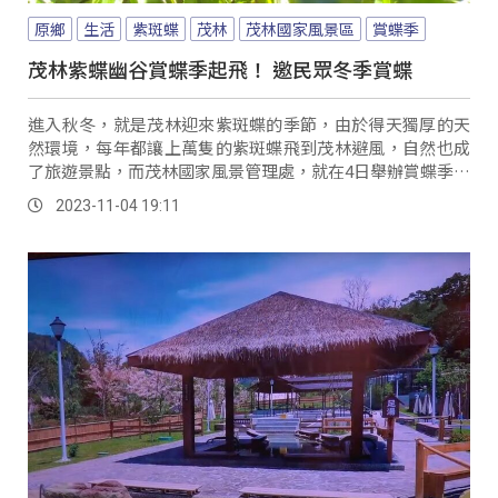
原鄉
生活
紫斑蝶
茂林
茂林國家風景區
賞蝶季
茂林紫蝶幽谷賞蝶季起飛！ 邀民眾冬季賞蝶
進入秋冬，就是茂林迎來紫斑蝶的季節，由於得天獨厚的天
然環境，每年都讓上萬隻的紫斑蝶飛到茂林避風，自然也成
了旅遊景點，而茂林國家風景管理處，就在4日舉辦賞蝶季的
開幕活動，邀請民眾一起來賞蝶。
2023-11-04 19:11