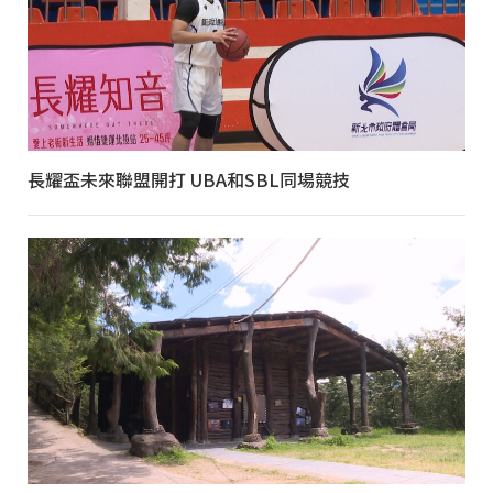
長耀盃未來聯盟開打 UBA和SBL同場競技