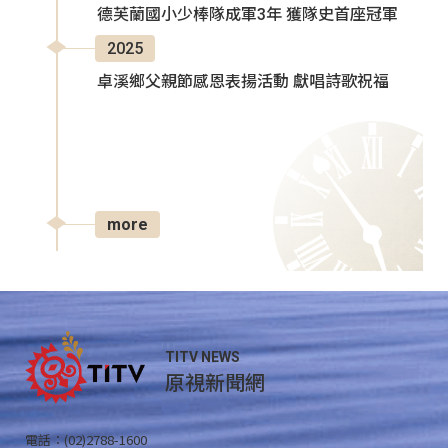
德芙蘭國小少棒隊成軍3年 獲隊史首座冠軍
2025
卓溪鄉父親節感恩表揚活動 獻唱詩歌祝福
more
TITV NEWS
原視新聞網
電話：(02)2788-1600