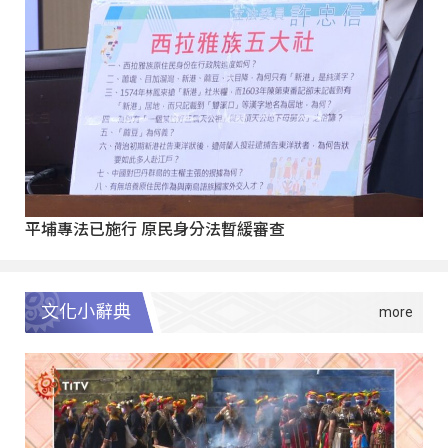
平埔專法已施行 原民身分法暫緩審查
文化小辭典