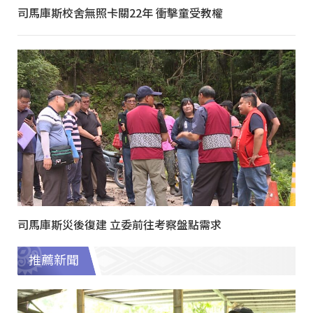
司馬庫斯校舍無照卡關22年 衝擊童受教權
司馬庫斯災後復建 立委前往考察盤點需求
推薦新聞