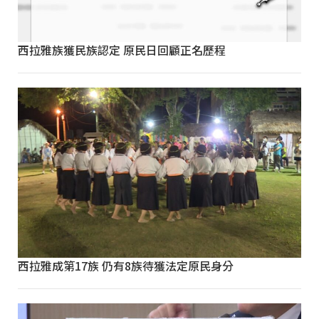
西拉雅族獲民族認定 原民日回顧正名歷程
西拉雅成第17族 仍有8族待獲法定原民身分