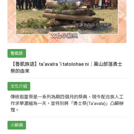
魯凱族
【魯凱族語】ta‘avalra ‘i tatolohae ni｜萬山部落勇士
祭的由來
文化介紹
傳統祖靈祭是一系列為期四個月的祭典，現今配合族人工
作求學濃縮為一天，並特別將「勇士祭(Ta‘avala)」凸顯辦
理。
小辭典