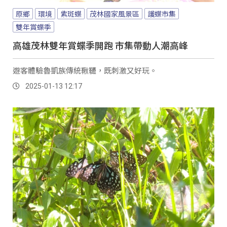
原鄉
環境
紫斑蝶
茂林國家風景區
護蝶市集
雙年賞蝶季
高雄茂林雙年賞蝶季開跑 市集帶動人潮高峰
遊客體驗魯凱族傳統鞦韆，既刺激又好玩。
2025-01-13 12:17