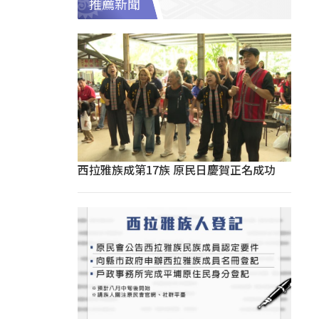
推薦新聞
西拉雅族成第17族 原民日慶賀正名成功