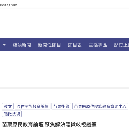
Instagram
族語新聞
新聞性節目
節目表
主播專區
歷史上
教文
原住民族教育論壇
苗栗後龍
苗栗縣原住民族教育資源中心
隱微歧視
苗栗原民教育論壇 聚焦解決隱微歧視議題