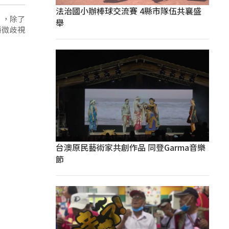
法治國小辦棒球交流賽 4縣市隊伍共襄盛
》，除了
舉
隱微歧視
台澳原民藝術家共創作品 同登Garma音樂
節