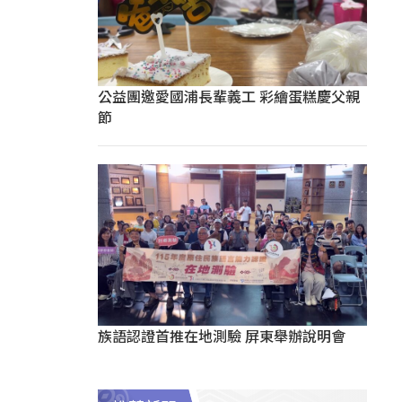
公益團邀愛國浦長輩義工 彩繪蛋糕慶父親
節
族語認證首推在地測驗 屏東舉辦說明會