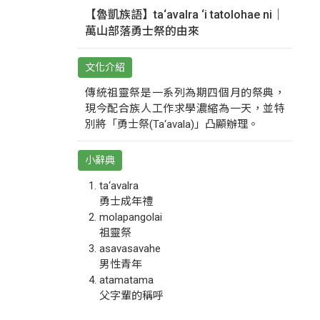
【魯凱族語】ta‘avalra ‘i tatolohae ni｜
萬山部落勇士祭的由來
文化介紹
傳統祖靈祭是一系列為期四個月的祭典，
現今配合族人工作求學濃縮為一天，並特
別將「勇士祭(Ta‘avala)」凸顯辦理。
小辭典
ta‘avalra
勇士成年禮
molapangolai
祖靈祭
asavasavahe
男性青年
atamatama
父字輩的稱呼