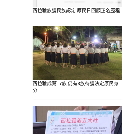
西拉雅族獲民族認定 原民日回顧正名歷程
西拉雅成第17族 仍有8族待獲法定原民身
分