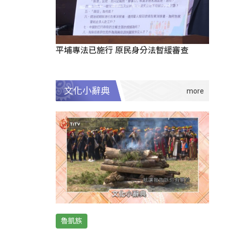
平埔專法已施行 原民身分法暫緩審查
文化小辭典
魯凱族