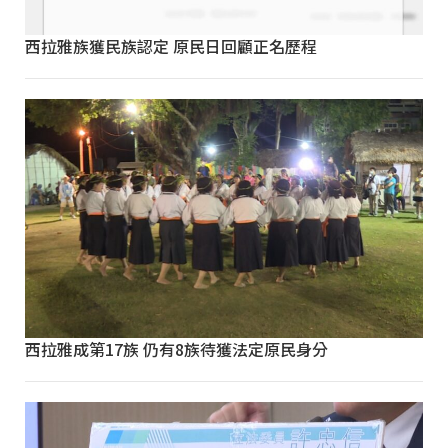
西拉雅族獲民族認定 原民日回顧正名歷程
西拉雅成第17族 仍有8族待獲法定原民身分