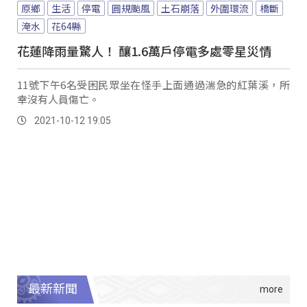
原鄉
生活
停電
圓規颱風
土石崩落
外圍環流
橋斷
淹水
花64縣
花蓮降雨量驚人！ 釀1.6萬戶停電多處零星災情
11號下午6名受困民眾坐在怪手上面通過湍急的紅葉溪，所
幸沒有人員傷亡。
2021-10-12 19:05
最新新聞