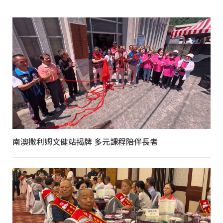
南澳撒利姆文健站揭牌 多元課程陪伴長者