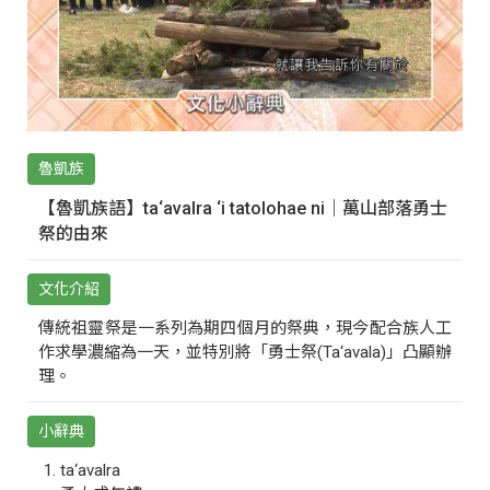
魯凱族
【魯凱族語】ta‘avalra ‘i tatolohae ni｜萬山部落勇士
祭的由來
文化介紹
傳統祖靈祭是一系列為期四個月的祭典，現今配合族人工
作求學濃縮為一天，並特別將「勇士祭(Ta‘avala)」凸顯辦
理。
小辭典
ta‘avalra