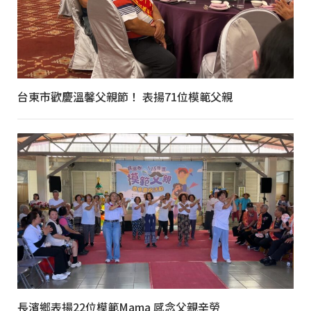
台東市歡慶溫馨父親節！ 表揚71位模範父親
長濱鄉表揚22位模範Mama 感念父親辛勞