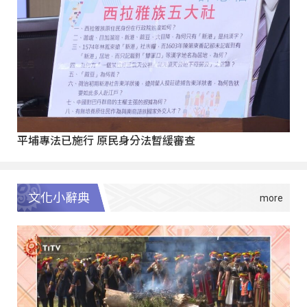
平埔專法已施行 原民身分法暫緩審查
文化小辭典