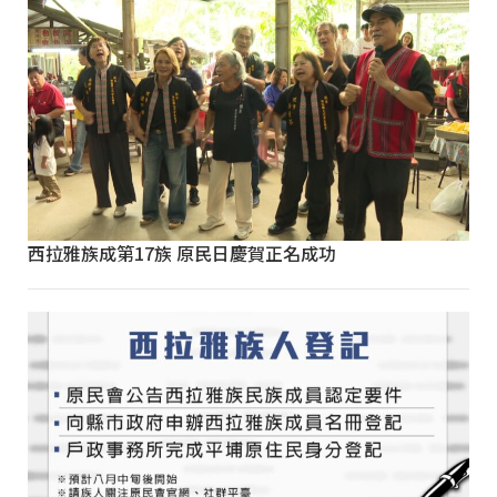
西拉雅族成第17族 原民日慶賀正名成功