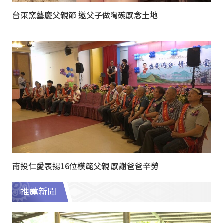
台東窯藝慶父親節 邀父子做陶碗感念土地
南投仁愛表揚16位模範父親 感謝爸爸辛勞
推薦新聞