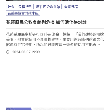
社會
危樓行列
原住民公教會館
考察行程
花蓮縣議會財政小組
花蓮原民公教會館列危樓 如何活化待討論
花蓮縣原民處輔導行政科長 洛金．達紹：「我們建築的用途
受限，那會館使用不具彈性建物，主要用途有陳列館跟文化
館還有住宅使用，所以他只能做這一類型的使用不能再做其
他類型；假設去做我們要做賣場，這個也都沒有辦法去受管
2024-08-07 19:09
制，另外一個是隔壁有一個占用戶沒有經過排除，一直以來
都有一些爭議。