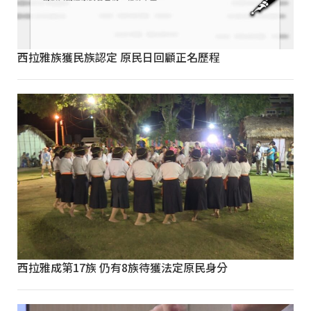
西拉雅族獲民族認定 原民日回顧正名歷程
西拉雅成第17族 仍有8族待獲法定原民身分