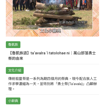
魯凱族
【魯凱族語】ta‘avalra ‘i tatolohae ni｜萬山部落勇士
祭的由來
文化介紹
傳統祖靈祭是一系列為期四個月的祭典，現今配合族人工
作求學濃縮為一天，並特別將「勇士祭(Ta‘avala)」凸顯辦
理。
小辭典