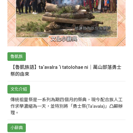
魯凱族
【魯凱族語】ta‘avalra ‘i tatolohae ni｜萬山部落勇士
祭的由來
文化介紹
傳統祖靈祭是一系列為期四個月的祭典，現今配合族人工
作求學濃縮為一天，並特別將「勇士祭(Ta‘avala)」凸顯辦
理。
小辭典