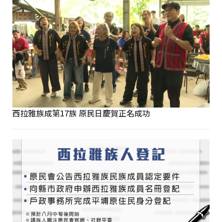
西拉雅族成第17族 原民日慶賀正名成功