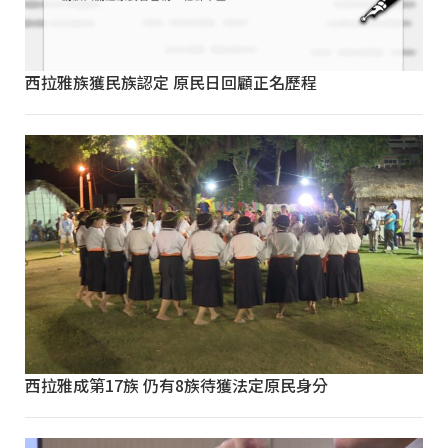
西拉雅族獲民族認定 原民日回顧正名歷程
西拉雅成第17族 仍有8族待獲法定原民身分