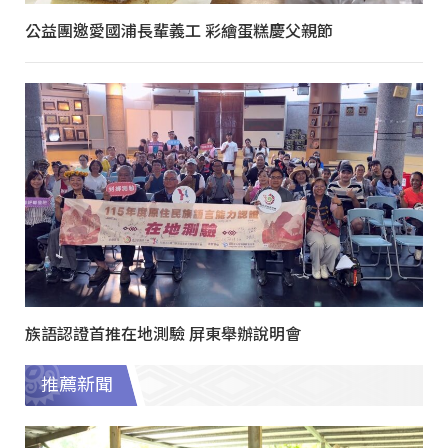
公益團邀愛國浦長輩義工 彩繪蛋糕慶父親節
族語認證首推在地測驗 屏東舉辦說明會
推薦新聞