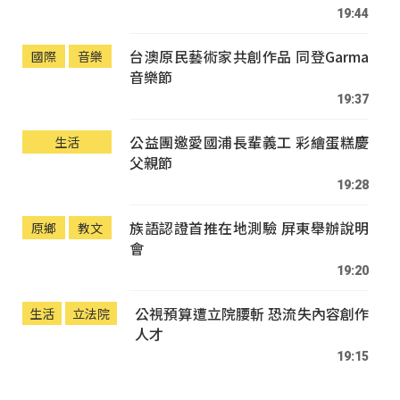
19:44
台澳原民藝術家共創作品 同登Garma
國際
音樂
音樂節
19:37
公益團邀愛國浦長輩義工 彩繪蛋糕慶
生活
父親節
19:28
族語認證首推在地測驗 屏東舉辦說明
原鄉
教文
會
19:20
公視預算遭立院腰斬 恐流失內容創作
生活
立法院
人才
19:15