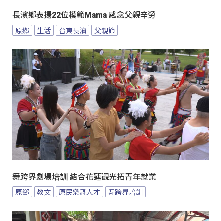
長濱鄉表揚22位模範Mama 感念父親辛勞
原鄉
生活
台東長濱
父親節
舞跨界劇場培訓 結合花蓮觀光拓青年就業
原鄉
教文
原民樂舞人才
舞跨界培訓