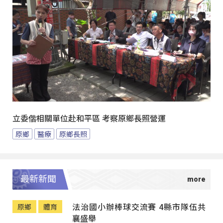
立委偕相關單位赴和平區 考察原鄉長照營運
原鄉
醫療
原鄉長照
最新新聞
法治國小辦棒球交流賽 4縣市隊伍共
原鄉
體育
襄盛舉