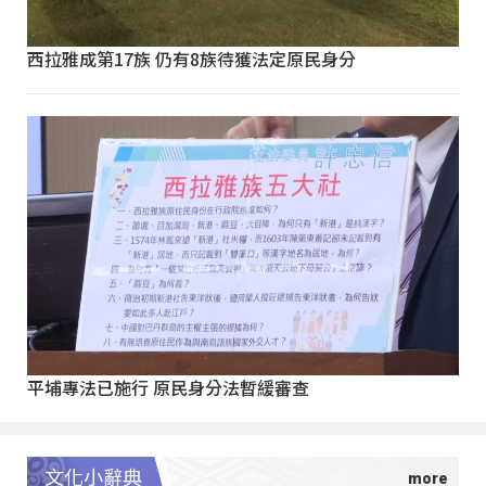
西拉雅成第17族 仍有8族待獲法定原民身分
平埔專法已施行 原民身分法暫緩審查
文化小辭典