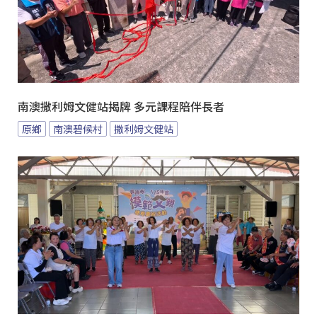
南澳撒利姆文健站揭牌 多元課程陪伴長者
原鄉
南澳碧候村
撒利姆文健站