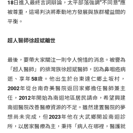
18日進入最終言詞辯論，太平部落強調”不同意”應
被尊重，這場判決將牽動地方發展與族群權益間的
平衡。
超人醫師徐超斌離世
最後，要帶大家關注一則令人惋惜的消息。被譽為
「超人醫師」的排灣族徐超斌醫師，因為鼻咽癌病
逝、享年58歲。他出生於台東達仁鄉土坂村，
2002年從台南奇美醫院返回家鄉擔任醫師兼主
任，2012年開始為南迴地區居民請命，希望興建
南迴醫院改善醫療資源的不足。雖然建置醫院的夢
想尚未完成，但2023年他在大武鄉開設南迴診
所，以居家醫療為主，秉持「病人在哪裡，醫護就