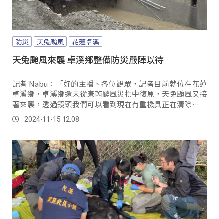
防災
天兔颱風
花蓮卓溪
天兔颱風來襲 卓溪鄉整備防災嚴陣以待
記者 Nabu：「好的主播、各位觀眾，記者目前就位在花蓮
卓溪鄉，卓溪鄉還未從康芮颱風災損中復原，天兔颱風又接
著來襲，透過鏡頭我們可以看到現在有重機具正在清除排水
溝的土石作業，我們可以看到排水溝還是堆滿了土石，這都
2024-11-15 12:08
是上次康芮颱風造成的影響，可以想見如果天兔颱風來襲，
將會對部落是一個多大的衝擊；據了解甚至還有部分部落簡
易自來水系統受損，目前仍是停水的狀況，實際狀況我們也
訪問了當地族人了解一下現場狀況。