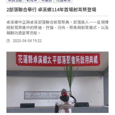
2部落聯合舉行 卓溪鄉114年首場射耳祭登場
卓溪鄉中正與卓溪部落聯合射耳祭典，部落族人一一呈現傳
統射耳祭儀中的祭槍、狩獵、分肉、祭骨與射耳儀式，以及
報戰功酒宴等流程。
2025-04-04 19:22