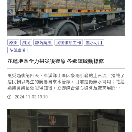
原鄉
風災
康芮颱風
災後復原工作
無水可用
花蓮卓溪
花蓮地區全力拚災後復原 各鄉鎮啟動搶修
風災過後第四天，卓溪鄉山區因豪雨引發的土石流，摧毀了
居民賴以為生的簡易自來水管線，目前是仍無水可用；花蓮
縣議會議長張竣得知後，立即媒合愛心協會及廠商展開飲水
救援，緊急送達上千箱礦泉水到卓溪鄉。
2024-11-03 19:10