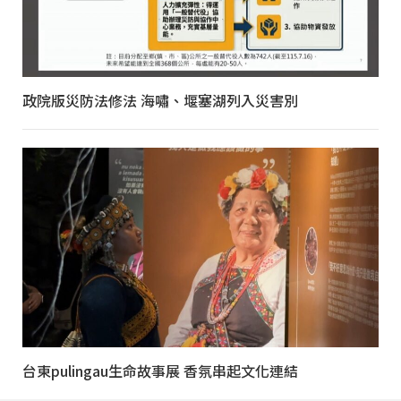
政院版災防法修法 海嘯、堰塞湖列入災害別
台東pulingau生命故事展 香氛串起文化連結