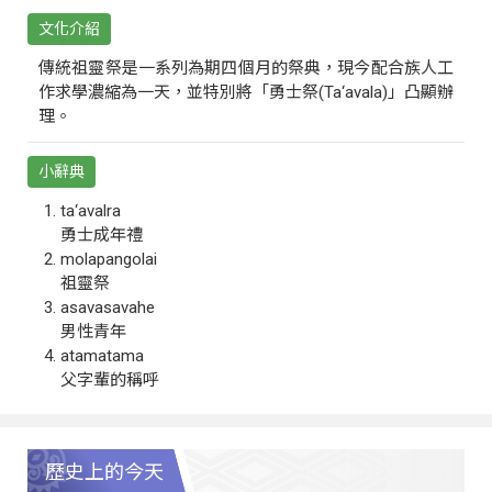
文化介紹
傳統祖靈祭是一系列為期四個月的祭典，現今配合族人工
作求學濃縮為一天，並特別將「勇士祭(Ta‘avala)」凸顯辦
理。
小辭典
ta‘avalra
勇士成年禮
molapangolai
祖靈祭
asavasavahe
男性青年
atamatama
父字輩的稱呼
歷史上的今天