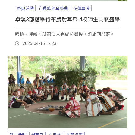
祭典活動
布農族射耳祭典
花蓮卓溪
卓溪3部落舉行布農射耳祭 4校師生共襄盛舉
鳴槍、呼喊，部落獵人完成狩獵後，凱旋回部落。
2025-04-15 12:23
祭典活動
射耳祭
布農族
花蓮卓溪