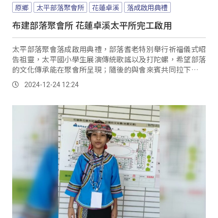
原鄉
太平部落聚會所
花蓮卓溪
落成啟用典禮
布建部落聚會所 花蓮卓溪太平所完工啟用
太平部落聚會落成啟用典禮，部落耆老特別舉行祈福儀式昭
告祖靈，太平國小學生展演傳統歌謠以及打陀螺，希望部落
的文化傳承能在聚會所呈現；隨後的與會來賓共同拉下布幕
舉行揭牌儀式，太平部落聚會所正式啟用。
2024-12-24 12:24