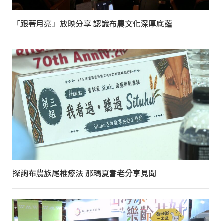
「跟著月亮」放映分享 認識布農文化深厚底蘊
探詢布農族尾椎療法 那瑪夏耆老分享見聞