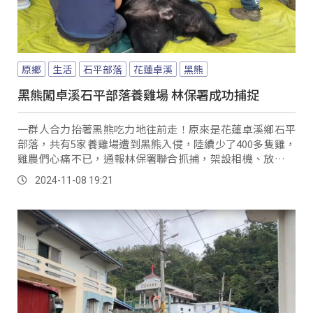
原鄉
生活
石平部落
花蓮卓溪
黑熊
黑熊闖卓溪石平部落養雞場 林保署成功捕捉
一群人合力抬著黑熊吃力地往前走！原來是花蓮卓溪鄉石平
部落，共有5家養雞場遭到黑熊入侵，陸續少了400多隻雞，
雞農們心痛不已，通報林保署聯合抓捕，架設相機、放置安
全套索，7日抓到一隻重達125公斤的黑熊。
2024-11-08 19:21