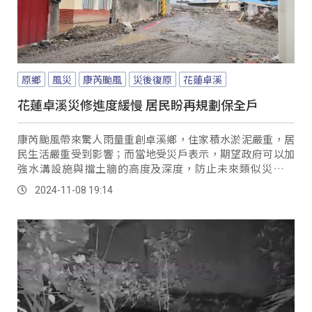
原鄉
風災
康芮颱風
災後復原
花蓮卓溪
花蓮卓溪災修進度緩慢 居民盼再規劃保全戶
康芮颱風帶來驚人雨量重創卓溪鄉，住家積水淤泥嚴重，居
民生活嚴重受到影響；而當地受災戶表示，期望政府可以加
強水溝設施與擋土牆的高度及深度，防止未來類似災害發
生。
2024-11-08 19:14