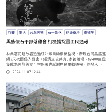
原鄉
生活
台灣黑熊
石平部落
花蓮卓溪
養雞場
黑熊侵石平部落雞舍 相機捕捉畫面民通報
林業署花蓮分署透過紅外線自動相機監視，發現台灣黑熊連
續3天夜間侵入雞舍，經清查後共有5家養雞場、約400隻雞
隻成為黑熊美食；林保署也感謝居民主動通報，頒發入侵通
報及監測獎勵金，也會儘速補償各個養雞場的...。
2024-11-07 12:44