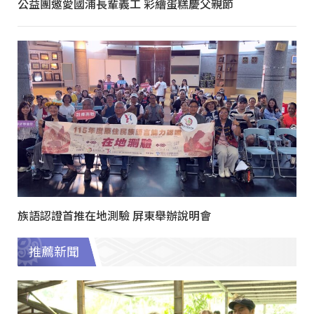
公益團邀愛國浦長輩義工 彩繪蛋糕慶父親節
族語認證首推在地測驗 屏東舉辦說明會
推薦新聞