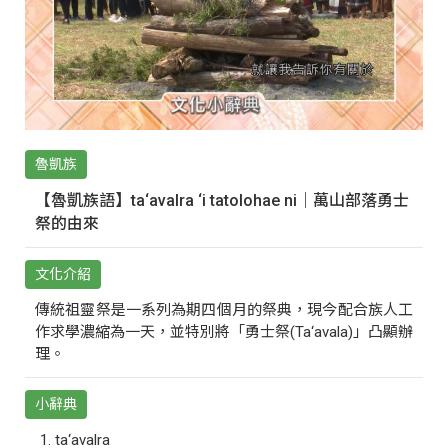
魯凱族
【魯凱族語】ta‘avalra ‘i tatolohae ni｜萬山部落勇士
祭的由來
文化介紹
傳統祖靈祭是一系列為期四個月的祭典，現今配合族人工
作求學濃縮為一天，並特別將「勇士祭(Ta‘avala)」凸顯辦
理。
小辭典
ta‘avalra