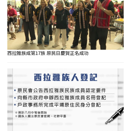
西拉雅族成第17族 原民日慶賀正名成功