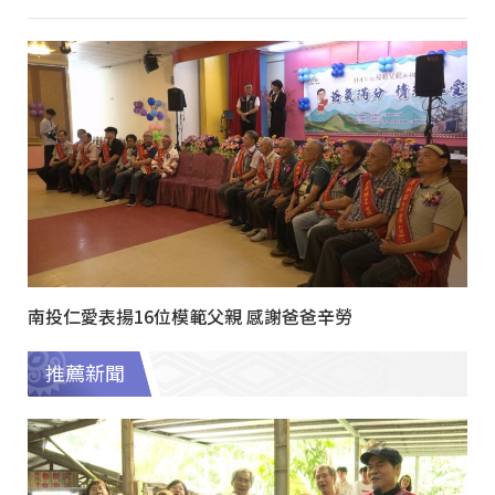
南投仁愛表揚16位模範父親 感謝爸爸辛勞
推薦新聞