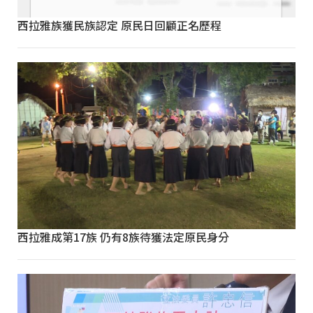
西拉雅族獲民族認定 原民日回顧正名歷程
西拉雅成第17族 仍有8族待獲法定原民身分