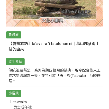
魯凱族
【魯凱族語】ta‘avalra ‘i tatolohae ni｜萬山部落勇士
祭的由來
文化介紹
傳統祖靈祭是一系列為期四個月的祭典，現今配合族人工
作求學濃縮為一天，並特別將「勇士祭(Ta‘avala)」凸顯辦
理。
小辭典
ta‘avalra
勇士成年禮