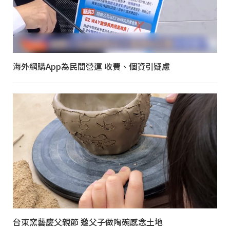
海外網購App為民間營運 收費、個資引疑慮
台東窯藝慶父親節 邀父子做陶碗感念土地