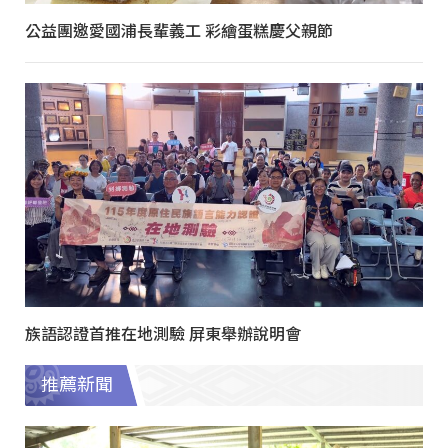
公益團邀愛國浦長輩義工 彩繪蛋糕慶父親節
族語認證首推在地測驗 屏東舉辦說明會
推薦新聞