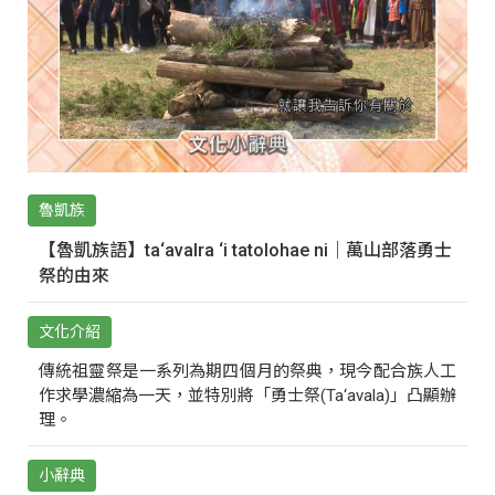
魯凱族
【魯凱族語】ta‘avalra ‘i tatolohae ni｜萬山部落勇士
祭的由來
文化介紹
傳統祖靈祭是一系列為期四個月的祭典，現今配合族人工
作求學濃縮為一天，並特別將「勇士祭(Ta‘avala)」凸顯辦
理。
小辭典