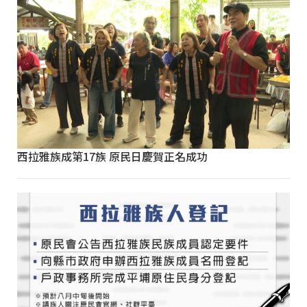
西拉雅族成第17族 原民日慶賀正名成功