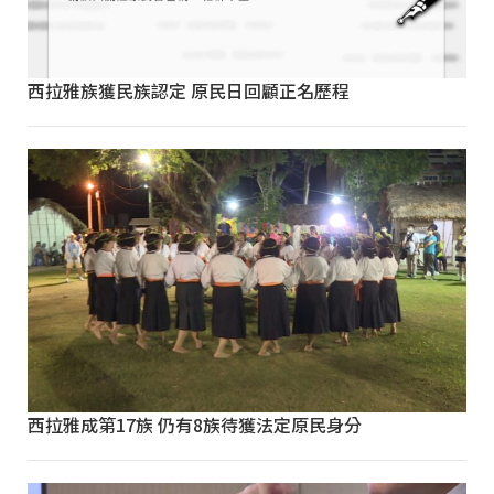
西拉雅族獲民族認定 原民日回顧正名歷程
西拉雅成第17族 仍有8族待獲法定原民身分