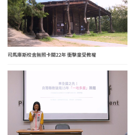
司馬庫斯校舍無照卡關22年 衝擊童受教權