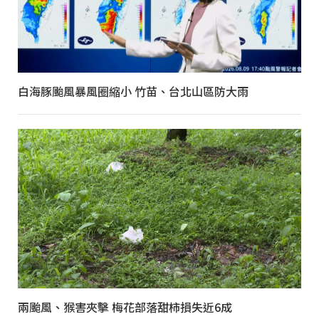
白海豚颱風暴風圈縮小 竹苗、台北山區防大雨
兩颱風、猴害夾擊 梅花部落甜柿損失近6成