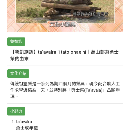
魯凱族
【魯凱族語】ta‘avalra ‘i tatolohae ni｜萬山部落勇士
祭的由來
文化介紹
傳統祖靈祭是一系列為期四個月的祭典，現今配合族人工
作求學濃縮為一天，並特別將「勇士祭(Ta‘avala)」凸顯辦
理。
小辭典
ta‘avalra
勇士成年禮