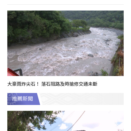
大豪雨炸尖石！ 落石阻路及時搶修交通未斷
推薦新聞