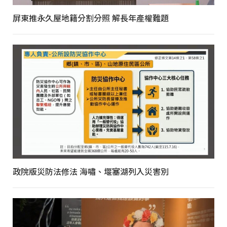
屏東推永久屋地籍分割分照 解長年產權難題
政院版災防法修法 海嘯、堰塞湖列入災害別