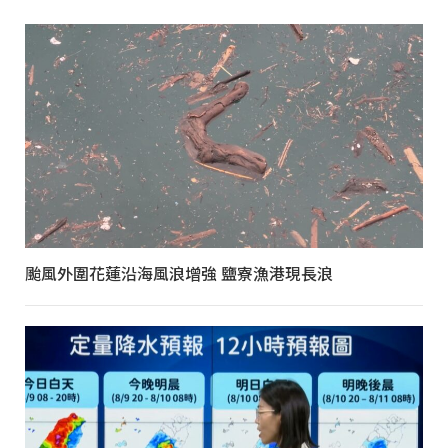
颱風外圍花蓮沿海風浪增強 鹽寮漁港現長浪