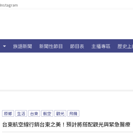
Instagram
族語新聞
新聞性節目
節目表
主播專區
歷史上
原鄉
生活
台東
航空
觀光
飛機
台東航空線行銷台東之美！預計將搭配觀光與緊急醫療