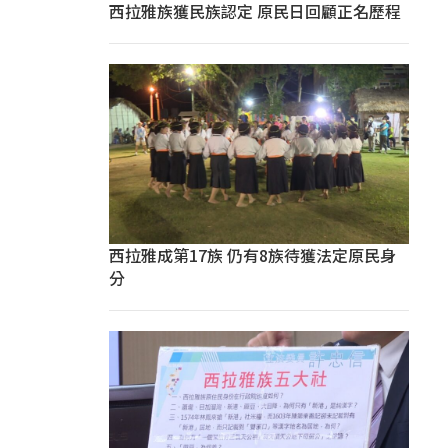
西拉雅族獲民族認定 原民日回顧正名歷程
西拉雅成第17族 仍有8族待獲法定原民身
分