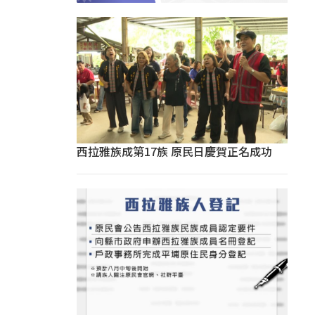
西拉雅族成第17族 原民日慶賀正名成功