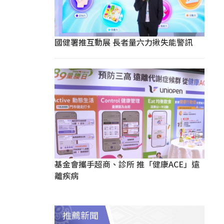
國健署推互動展 長者量六力揪失能警訊
基金會攜手超商、診所 推「健康ACE」遠
離疾病
推薦新聞