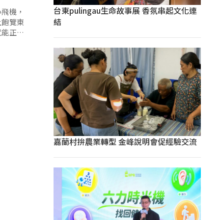
台東pulingau生命故事展 香氛串起文化連
小飛機，
結
上飽覽東
就能正式
嘉蘭村拚農業轉型 金峰說明會促經驗交流