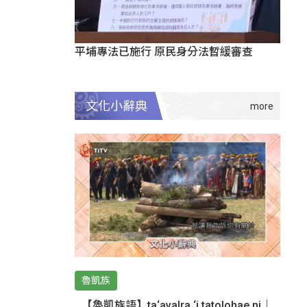
平埔專法已施行 原民身分法暫緩審查
文化小辭典
魯凱族
【魯凱族語】ta‘avalra ‘i tatolohae ni｜