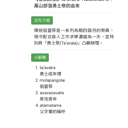
萬山部落勇士祭的由來
文化介紹
傳統祖靈祭是一系列為期四個月的祭典，
現今配合族人工作求學濃縮為一天，並特
別將「勇士祭(Ta‘avala)」凸顯辦理。
小辭典
ta‘avalra
勇士成年禮
molapangolai
祖靈祭
asavasavahe
男性青年
atamatama
父字輩的稱呼