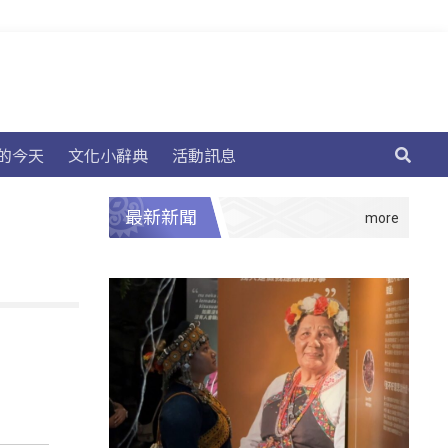
的今天
文化小辭典
活動訊息
最新新聞