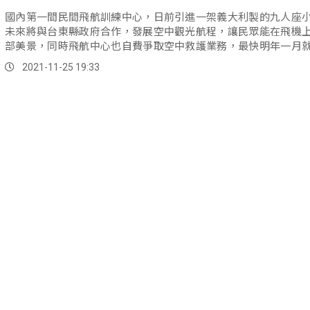
國內第一間民間飛航訓練中心，日前引進一架義大利製的九人座
未來將與台東縣政府合作，發展空中觀光航程，讓民眾能在飛機
部美景，同時飛航中心也自費爭取空中救護業務，最快明年一月
載客啟航...。
2021-11-25 19:33