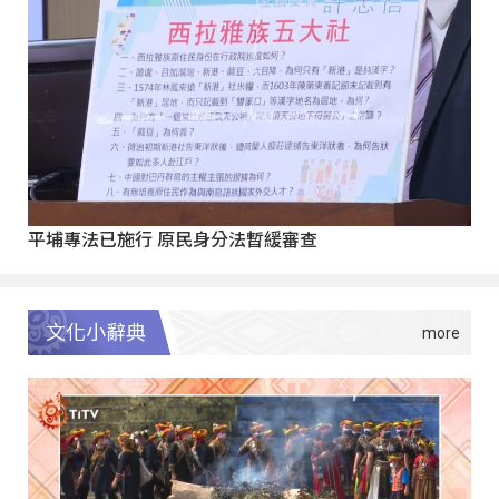
平埔專法已施行 原民身分法暫緩審查
文化小辭典