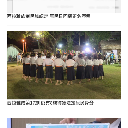
西拉雅族獲民族認定 原民日回顧正名歷程
西拉雅成第17族 仍有8族待獲法定原民身分