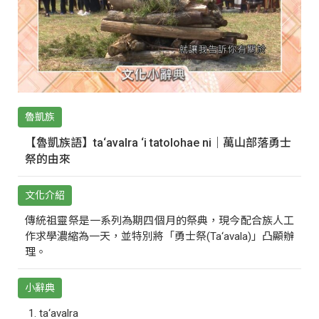
魯凱族
【魯凱族語】ta‘avalra ‘i tatolohae ni｜萬山部落勇士
祭的由來
文化介紹
傳統祖靈祭是一系列為期四個月的祭典，現今配合族人工
作求學濃縮為一天，並特別將「勇士祭(Ta‘avala)」凸顯辦
理。
小辭典
ta‘avalra