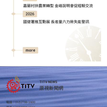
嘉蘭村拚農業轉型 金峰說明會促經驗交流
2026
國健署推互動展 長者量六力揪失能警訊
more
TITV NEWS
原視新聞網
電話：(02)2788-1600