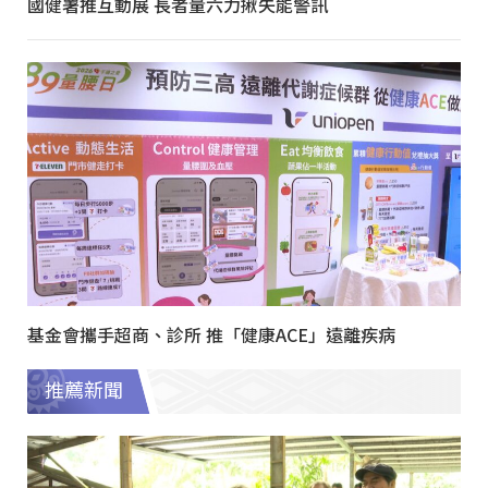
國健署推互動展 長者量六力揪失能警訊
基金會攜手超商、診所 推「健康ACE」遠離疾病
推薦新聞