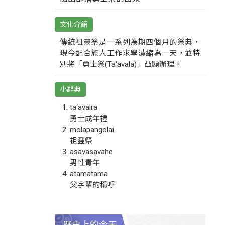
文化介紹
傳統祖靈祭是一系列為期四個月的祭典，
現今配合族人工作求學濃縮為一天，並特
別將「勇士祭(Ta‘avala)」凸顯辦理。
小辭典
ta‘avalra
勇士成年禮
molapangolai
祖靈祭
asavasavahe
男性青年
atamatama
父字輩的稱呼
歷史上的今天