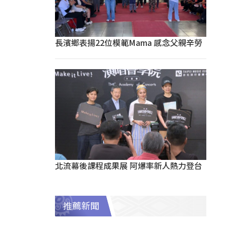
長濱鄉表揚22位模範Mama 感念父親辛勞
北流幕後課程成果展 阿爆率新人熱力登台
推薦新聞