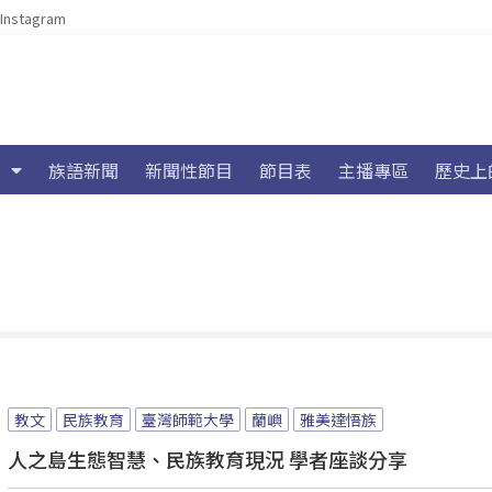
Instagram
族語新聞
新聞性節目
節目表
主播專區
歷史上
教文
民族教育
臺灣師範大學
蘭嶼
雅美達悟族
人之島生態智慧、民族教育現況 學者座談分享