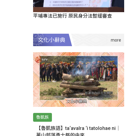
平埔專法已施行 原民身分法暫緩審查
文化小辭典
魯凱族
【魯凱族語】ta‘avalra ‘i tatolohae ni｜
萬山部落勇士祭的由來