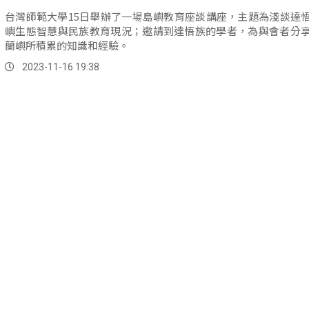
台灣師範大學15日舉辦了一場島嶼教育座談講座，主題為淺談達
嶼生態智慧與民族教育現況；邀請到達悟族的學者，為與會者分
蘭嶼所積累的知識和經驗。
2023-11-16 19:38