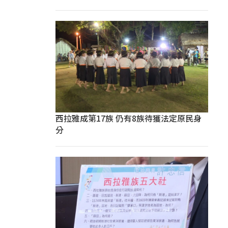
西拉雅成第17族 仍有8族待獲法定原民身
分