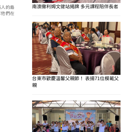
南澳撒利姆文健站揭牌 多元課程陪伴長者
悟人的島
享他們在
台東市歡慶溫馨父親節！ 表揚71位模範父
親