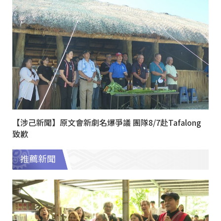
【涉己新聞】原文會新劇名爆爭議 團隊8/7赴Tafalong
致歉
推薦新聞