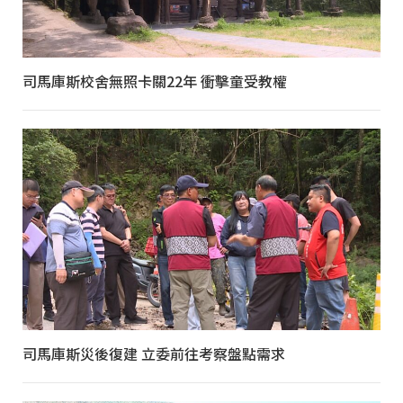
司馬庫斯校舍無照卡關22年 衝擊童受教權
司馬庫斯災後復建 立委前往考察盤點需求