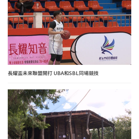
長耀盃未來聯盟開打 UBA和SBL同場競技