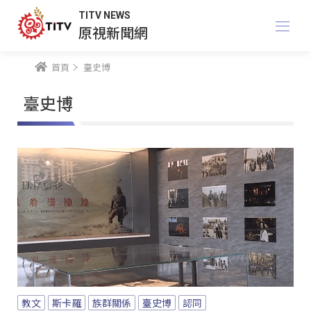
TITV NEWS
原視新聞網
首頁
臺史博
臺史博
教文
斯卡羅
族群關係
臺史博
認同