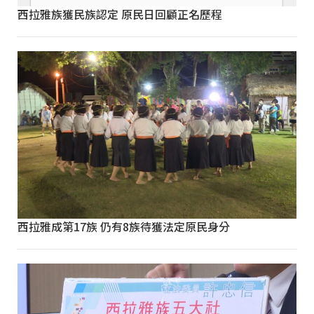
西拉雅族獲民族認定 原民日回顧正名歷程
西拉雅成第17族 仍有8族待獲法定原民身分