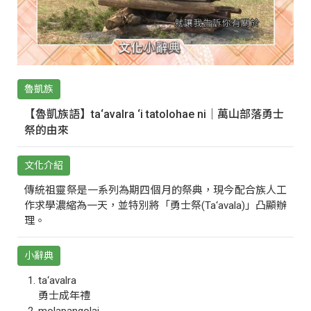
魯凱族
【魯凱族語】ta‘avalra ‘i tatolohae ni｜萬山部落勇士
祭的由來
文化介紹
傳統祖靈祭是一系列為期四個月的祭典，現今配合族人工
作求學濃縮為一天，並特別將「勇士祭(Ta‘avala)」凸顯辦
理。
小辭典
ta‘avalra
勇士成年禮
molapangolai