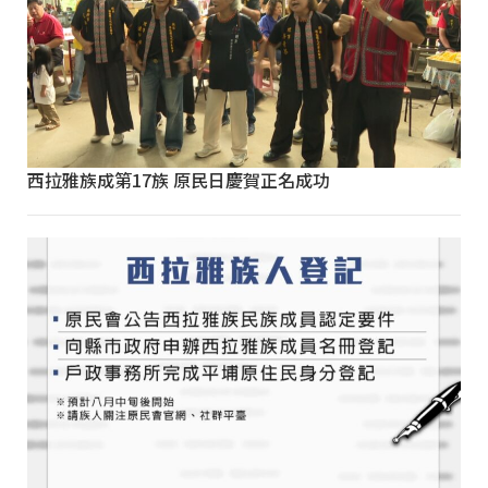
西拉雅族成第17族 原民日慶賀正名成功