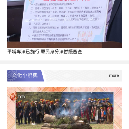
平埔專法已施行 原民身分法暫緩審查
文化小辭典