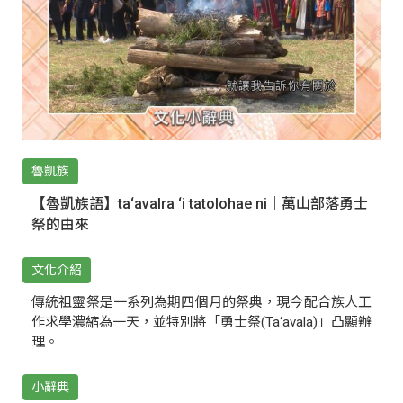
魯凱族
【魯凱族語】ta‘avalra ‘i tatolohae ni｜萬山部落勇士
祭的由來
文化介紹
傳統祖靈祭是一系列為期四個月的祭典，現今配合族人工
作求學濃縮為一天，並特別將「勇士祭(Ta‘avala)」凸顯辦
理。
小辭典