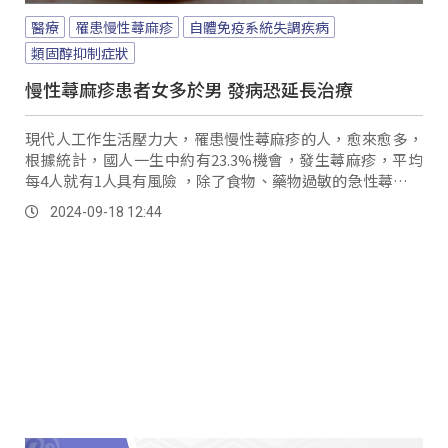
醫療
罹患慢性蕁麻疹
自體免疫系統失調疾病
類固醇抑制症狀
慢性蕁麻疹患者女多於男 發病恐延長治療
現代人工作生活壓力大，罹患慢性蕁麻疹的人，愈來愈多，
根據統計，國人一生中約有23.3%機會，發生蕁麻疹，平均
每4人就有1人具有風險 ，除了食物、藥物過敏的急性蕁麻疹
外，也有需要長期治療的慢性自發性蕁麻疹。
2024-09-18 12:44