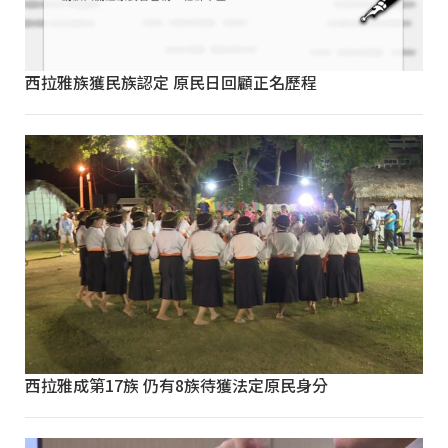
西拉雅族獲民族認定 原民日回顧正名歷程
西拉雅成第17族 仍有8族待獲法定原民身分