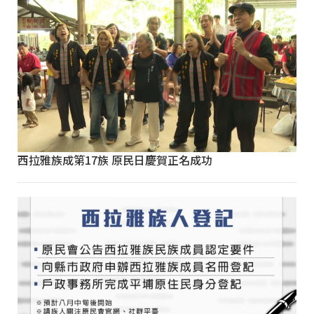
西拉雅族成第17族 原民日慶賀正名成功