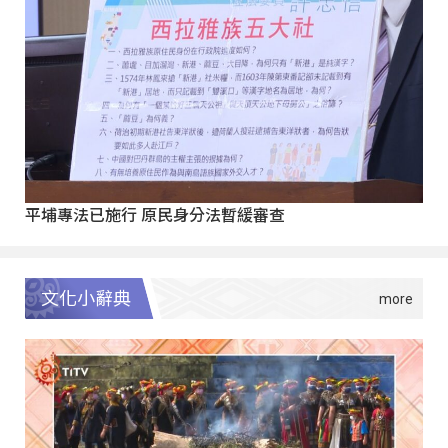
平埔專法已施行 原民身分法暫緩審查
文化小辭典