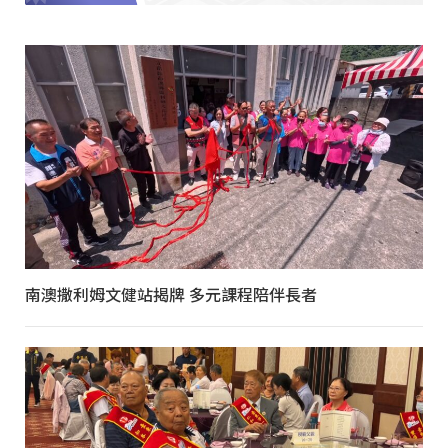
南澳撒利姆文健站揭牌 多元課程陪伴長者