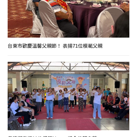
台東市歡慶溫馨父親節！ 表揚71位模範父親