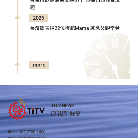
台東市歡慶溫馨父親節！ 表揚71位模範父
親
2026
長濱鄉表揚22位模範Mama 感念父親辛勞
more
TITV NEWS
原視新聞網
電話：(02)2788-1600