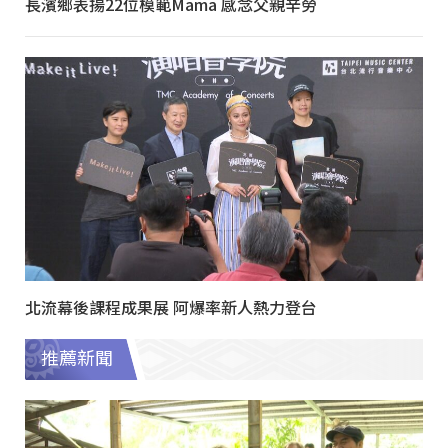
長濱鄉表揚22位模範Mama 感念父親辛勞
北流幕後課程成果展 阿爆率新人熱力登台
推薦新聞