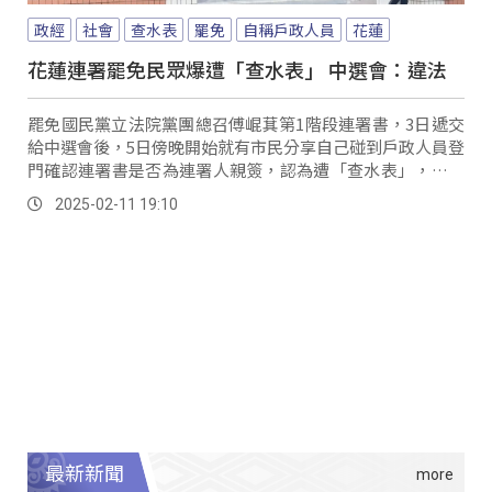
政經
社會
查水表
罷免
自稱戶政人員
花蓮
花蓮連署罷免民眾爆遭「查水表」 中選會：違法
罷免國民黨立法院黨團總召傅崐萁第1階段連署書，3日遞交
給中選會後，5日傍晚開始就有市民分享自己碰到戶政人員登
門確認連署書是否為連署人親簽，認為遭「查水表」，之後
陸續有其他民眾分享自己碰到類似情況。
2025-02-11 19:10
最新新聞