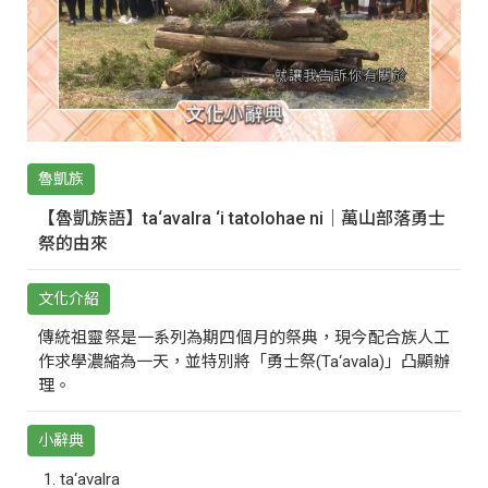
魯凱族
【魯凱族語】ta‘avalra ‘i tatolohae ni｜萬山部落勇士
祭的由來
文化介紹
傳統祖靈祭是一系列為期四個月的祭典，現今配合族人工
作求學濃縮為一天，並特別將「勇士祭(Ta‘avala)」凸顯辦
理。
小辭典
ta‘avalra