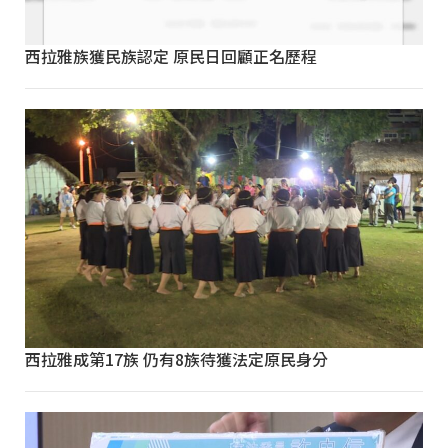
西拉雅族獲民族認定 原民日回顧正名歷程
西拉雅成第17族 仍有8族待獲法定原民身分