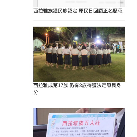
西拉雅族獲民族認定 原民日回顧正名歷程
西拉雅成第17族 仍有8族待獲法定原民身
分