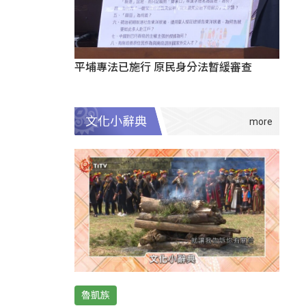
平埔專法已施行 原民身分法暫緩審查
文化小辭典
魯凱族