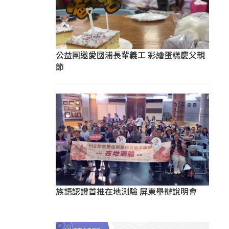
公益團邀愛國浦長輩義工 彩繪蛋糕慶父親
節
族語認證首推在地測驗 屏東舉辦說明會