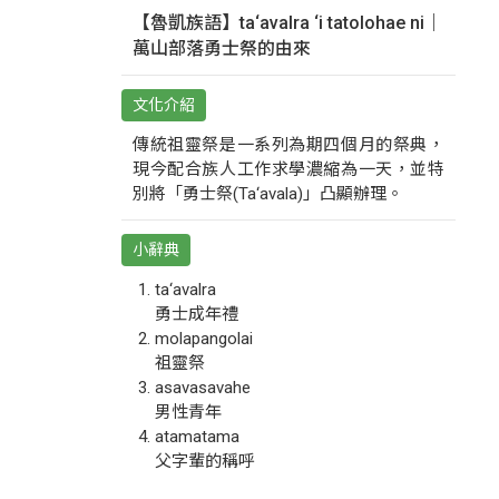
【魯凱族語】ta‘avalra ‘i tatolohae ni｜
萬山部落勇士祭的由來
文化介紹
傳統祖靈祭是一系列為期四個月的祭典，
現今配合族人工作求學濃縮為一天，並特
別將「勇士祭(Ta‘avala)」凸顯辦理。
小辭典
ta‘avalra
勇士成年禮
molapangolai
祖靈祭
asavasavahe
男性青年
atamatama
父字輩的稱呼