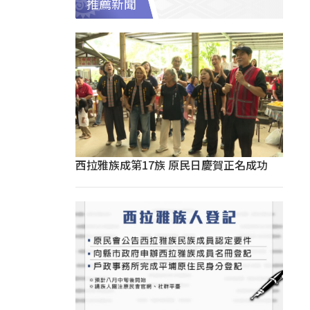
推薦新聞
西拉雅族成第17族 原民日慶賀正名成功