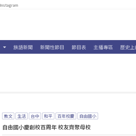
Instagram
族語新聞
新聞性節目
節目表
主播專區
歷史上
教文
生活
台中
和平
百年校慶
自由國小
自由國小慶創校百周年 校友齊聚母校