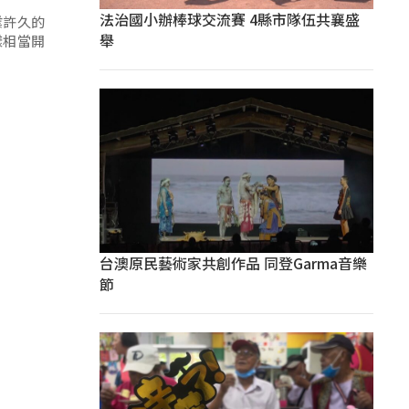
法治國小辦棒球交流賽 4縣市隊伍共襄盛
業許久的
舉
樣相當開
台澳原民藝術家共創作品 同登Garma音樂
節