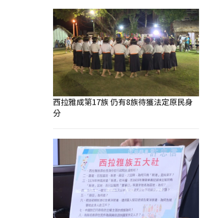
西拉雅成第17族 仍有8族待獲法定原民身
分