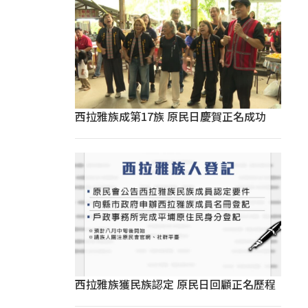
西拉雅族成第17族 原民日慶賀正名成功
西拉雅族獲民族認定 原民日回顧正名歷程