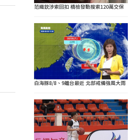
范織欽涉索回扣 橋檢發動搜索120萬交保
白海豚8/8、9離台最近 北部戒備強風大雨