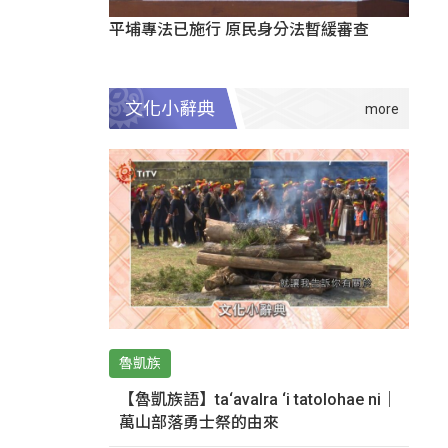
平埔專法已施行 原民身分法暫緩審查
文化小辭典
魯凱族
【魯凱族語】ta‘avalra ‘i tatolohae ni｜
萬山部落勇士祭的由來