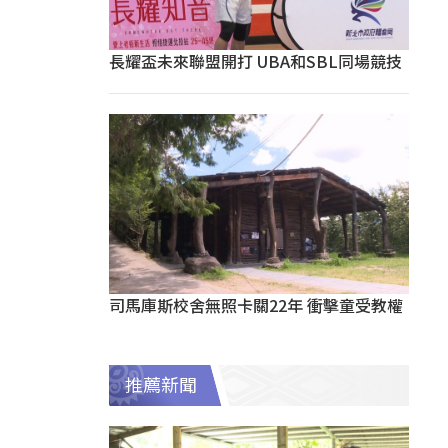
長耀盃未來聯盟開打 UBA和SBL同場競技
司馬庫斯校舍無照卡關22年 衝擊童受教權
推薦新聞