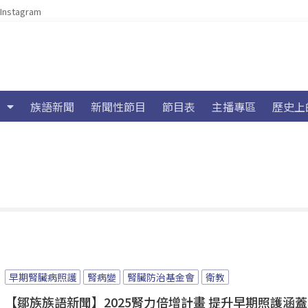
Instagram
族語新聞
新聞性節目
節目表
主播專區
歷史上
早期腎臟病照護
腎病變
腎臟防治基金會
衛教
【鄒族族語新聞】2025腎力倍增計畫 提升早期照護涵