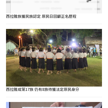
西拉雅族獲民族認定 原民日回顧正名歷程
西拉雅成第17族 仍有8族待獲法定原民身分