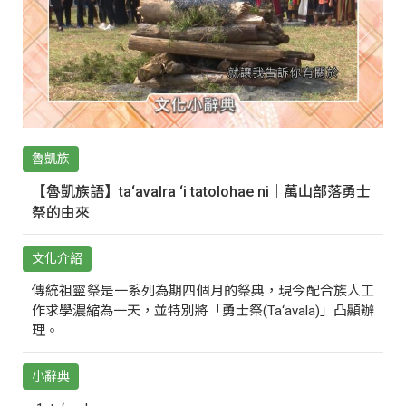
魯凱族
【魯凱族語】ta‘avalra ‘i tatolohae ni｜萬山部落勇士
祭的由來
文化介紹
傳統祖靈祭是一系列為期四個月的祭典，現今配合族人工
作求學濃縮為一天，並特別將「勇士祭(Ta‘avala)」凸顯辦
理。
小辭典