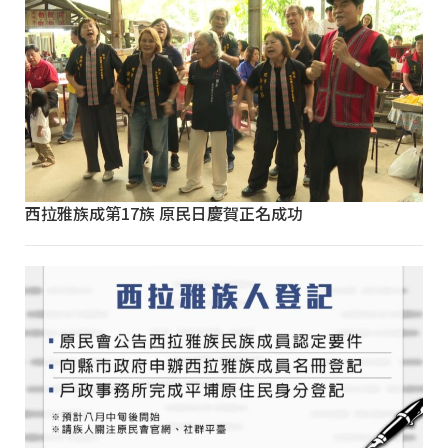
西拉雅族成第17族 原民日慶賀正名成功