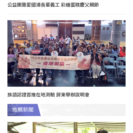
公益團邀愛國浦長輩義工 彩繪蛋糕慶父親節
族語認證首推在地測驗 屏東舉辦說明會
推薦新聞