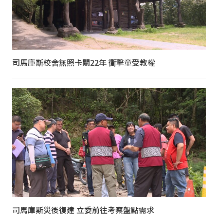
司馬庫斯校舍無照卡關22年 衝擊童受教權
司馬庫斯災後復建 立委前往考察盤點需求