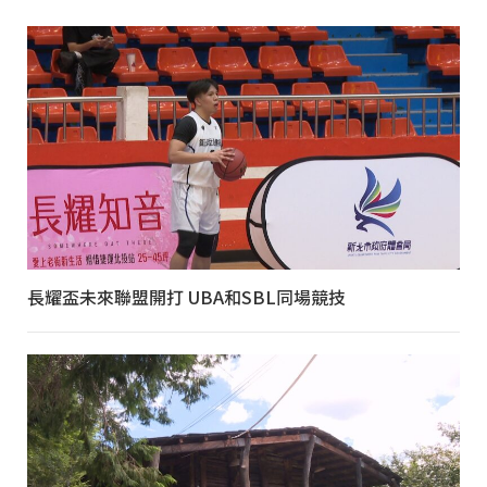
長耀盃未來聯盟開打 UBA和SBL同場競技