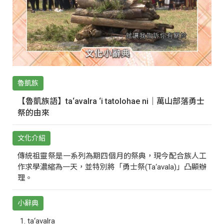
魯凱族
【魯凱族語】ta‘avalra ‘i tatolohae ni｜萬山部落勇士
祭的由來
文化介紹
傳統祖靈祭是一系列為期四個月的祭典，現今配合族人工
作求學濃縮為一天，並特別將「勇士祭(Ta‘avala)」凸顯辦
理。
小辭典
ta‘avalra