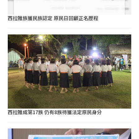
西拉雅族獲民族認定 原民日回顧正名歷程
西拉雅成第17族 仍有8族待獲法定原民身分