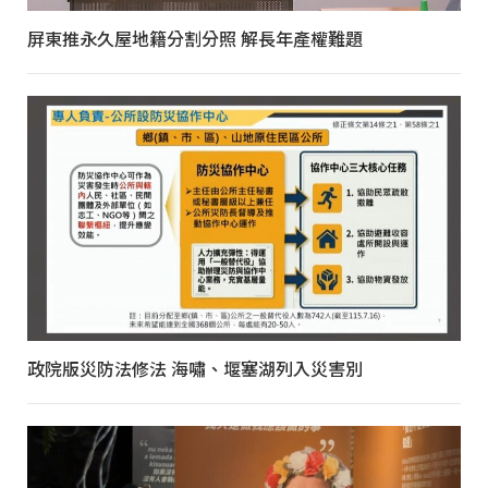
屏東推永久屋地籍分割分照 解長年產權難題
政院版災防法修法 海嘯、堰塞湖列入災害別