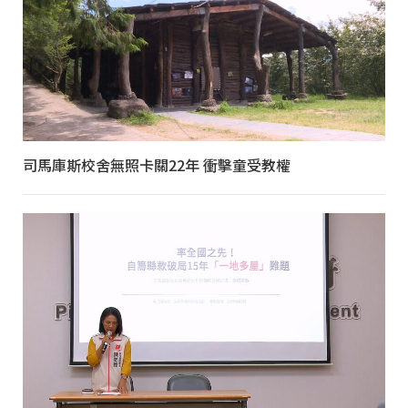
司馬庫斯校舍無照卡關22年 衝擊童受教權