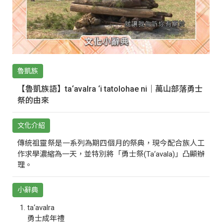
魯凱族
【魯凱族語】ta‘avalra ‘i tatolohae ni｜萬山部落勇士
祭的由來
文化介紹
傳統祖靈祭是一系列為期四個月的祭典，現今配合族人工
作求學濃縮為一天，並特別將「勇士祭(Ta‘avala)」凸顯辦
理。
小辭典
ta‘avalra
勇士成年禮