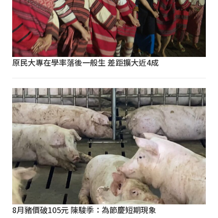
原民大專在學率落後一般生 差距擴大近4成
8月豬價破105元 陳駿季：為節慶短期現象