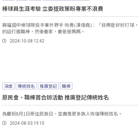
棒球員生涯考驗 立委提政策盼專業不浪費
興福國中棒球隊投手兼外野手 哈勇(漢俊堯)：「目標是好好打球
的話打進職棒，然後養家，養爸爸媽媽。
2024-10-08 12:42
深度
傳統姓名
推廣登記
職棒
原民會、職棒首合辦活動 推廣登記傳統姓名
為慶祝8月1日原住民族日，並廣推更多族人恢復傳統姓名。
2024-08-03 19:10