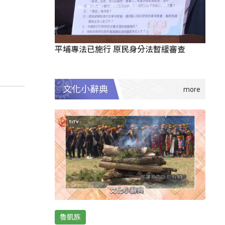
平埔專法已施行 原民身分法暫緩審查
文化小辭典
魯凱族