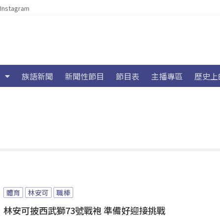
Instagram
族語新聞
新聞性節目
節目表
主播專區
歷史上
體育
林安可
職棒
林安可披西武獅73號戰袍 準備好迎接挑戰