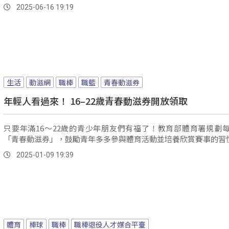
2025-06-16 19:19
生活
動滋網
職棒
職籃
青春動滋券
年輕人看過來！ 16–22歲青春動滋券開放領取
只要年滿16～22歲的青少年朋友們有福了！教育部體育署規劃
「青春動滋券」，鼓勵青年多多參與體育活動並培養欣賞賽事的習
2025-01-09 19:39
體育
棒球
職棒
職棒退役人才媒合平臺