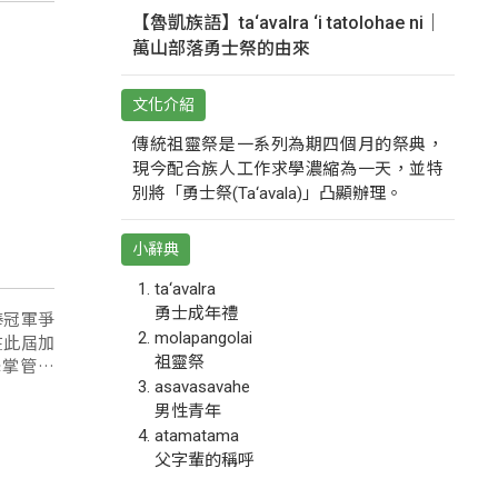
【魯凱族語】ta‘avalra ‘i tatolohae ni｜
萬山部落勇士祭的由來
文化介紹
傳統祖靈祭是一系列為期四個月的祭典，
現今配合族人工作求學濃縮為一天，並特
別將「勇士祭(Ta‘avala)」凸顯辦理。
小辭典
ta‘avalra
勇士成年禮
棒冠軍爭
molapangolai
在此屆加
祖靈祭
鋒掌管兵
asavasavahe
男性青年
atamatama
父字輩的稱呼