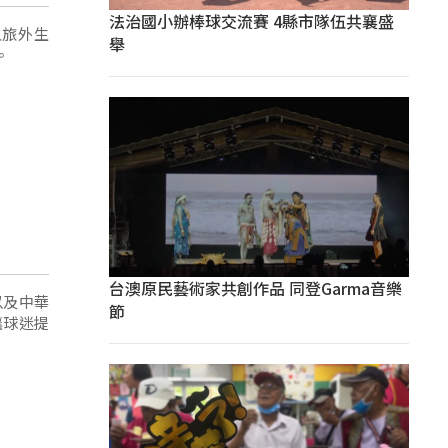
法治國小辦棒球交流賽 4縣市隊伍共襄盛
入旅外生
舉
。
台澳原民藝術家共創作品 同登Garma音樂
以及中華
節
讓球迷提