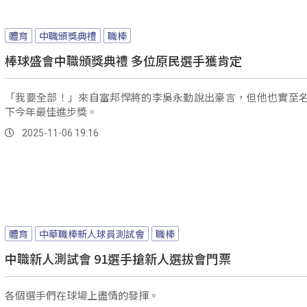
體育
中職頒獎典禮
職棒
棒球盛會中職頒獎典禮 多位原民選手獲肯定
「我要全部！」來自富邦悍將的李吳永勤說出豪言，但他也實至
下今年最佳進步獎。
2025-11-06 19:16
體育
中華職棒新人球員測試會
職棒
中職新人測試會 91選手搶新人選拔會門票
各個選手們在球場上盡情的發揮。