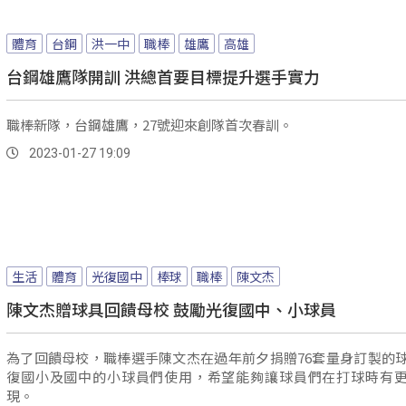
體育
台鋼
洪一中
職棒
雄鷹
高雄
台鋼雄鷹隊開訓 洪總首要目標提升選手實力
職棒新隊，台鋼雄鷹，27號迎來創隊首次春訓。
2023-01-27 19:09
生活
體育
光復國中
棒球
職棒
陳文杰
陳文杰贈球具回饋母校 鼓勵光復國中、小球員
為了回饋母校，職棒選手陳文杰在過年前夕捐贈76套量身訂製的
復國小及國中的小球員們使用，希望能夠讓球員們在打球時有
現。