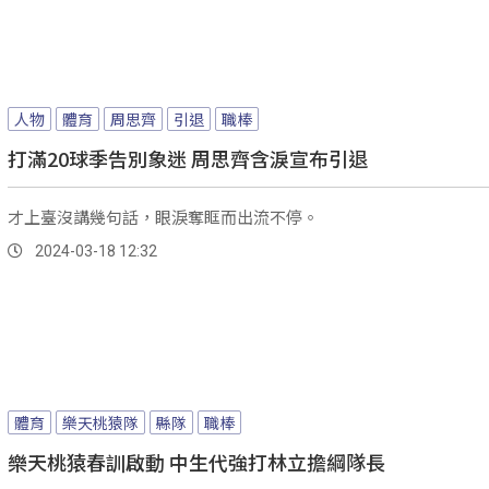
人物
體育
周思齊
引退
職棒
打滿20球季告別象迷 周思齊含淚宣布引退
才上臺沒講幾句話，眼淚奪眶而出流不停。
2024-03-18 12:32
體育
樂天桃猿隊
縣隊
職棒
樂天桃猿春訓啟動 中生代強打林立擔綱隊長