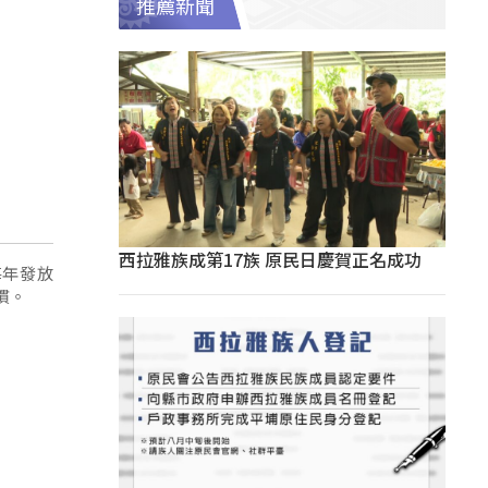
推薦新聞
西拉雅族成第17族 原民日慶賀正名成功
每年發放
慣。