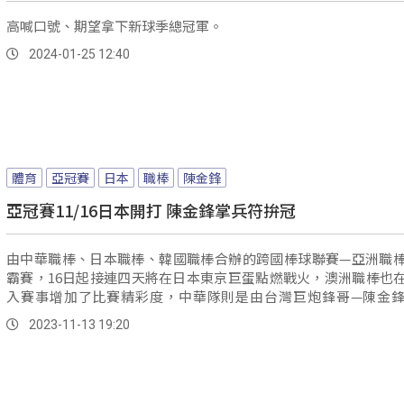
高喊口號、期望拿下新球季總冠軍。
2024-01-25 12:40
體育
亞冠賽
日本
職棒
陳金鋒
亞冠賽11/16日本開打 陳金鋒掌兵符拚冠
由中華職棒、日本職棒、韓國職棒合辦的跨國棒球聯賽—亞洲職
霸賽，16日起接連四天將在日本東京巨蛋點燃戰火，澳洲職棒也
入賽事增加了比賽精彩度，中華隊則是由台灣巨炮鋒哥—陳金
符、擔任總教練。
2023-11-13 19:20