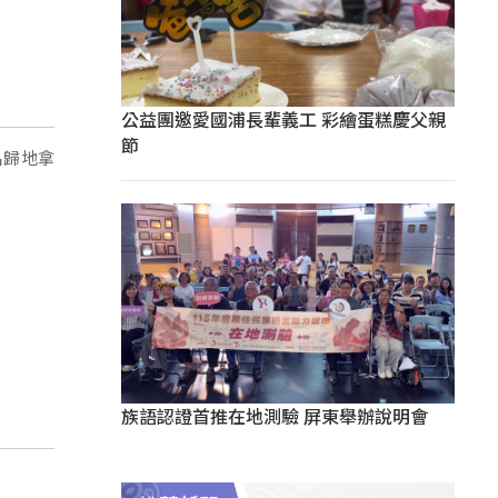
公益團邀愛國浦長輩義工 彩繪蛋糕慶父親
節
名歸地拿
族語認證首推在地測驗 屏東舉辦說明會