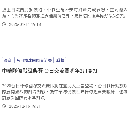
披上日職西武獅戰袍，中職重砲林安可終於完成夢想，正式踏
涯，而對將啟程的旅途表達期待之外，更自信回復準備好接受挑戰
2026-01-11 19:18
體育
台日棒球國際交流賽
職棒
中華隊備戰經典賽 台日交流賽明年2月開打
2026台日棒球國際交流賽即將在臺北大巨蛋登場，台日職棒勁旅
隊展開激烈的四場對戰，為中華隊備戰世界棒球經典賽暖身，也
前感受國際高水準對決。
2025-12-16 19:31